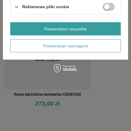
OPINIE
(0)
Reklamowe pliki cookie
OSTATNIO OGLĄDANE
Potwierdzam wszystkie
Potwierdzam wymagane
Rama kpl.Cedrus betoniarka CEDBT220
273,00 zł