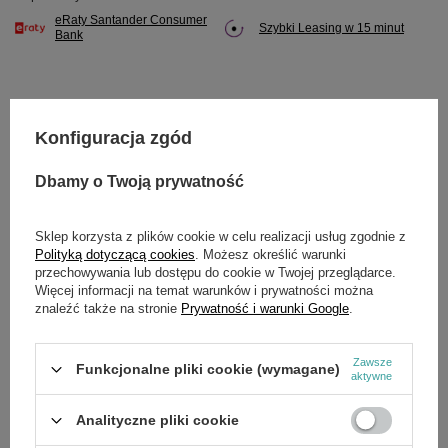
eRaty Santander Consumer
Szybki Leasing w 15 minut
Bank
Konfiguracja zgód
Potrzebujesz pomocy? Masz pytania?
Zadaj pytanie a my odpowiemy niezwłocznie,
Dbamy o Twoją prywatność
Zadaj pytanie
najciekawsze pytania i odpowiedzi publikując
dla innych.
Sklep korzysta z plików cookie w celu realizacji usług zgodnie z
Polityką dotyczącą cookies
. Możesz określić warunki
przechowywania lub dostępu do cookie w Twojej przeglądarce.
OPIS
Więcej informacji na temat warunków i prywatności można
znaleźć także na stronie
Prywatność i warunki Google
.
W zestawie: 21, 80.
Zawsze
Funkcjonalne pliki cookie (wymagane)
aktywne
SZCZEGÓŁOWE DANE
Analityczne pliki cookie