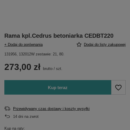
Rama kpl.Cedrus betoniarka CEDBT220
+ Dodaj do porównania
Dodaj do listy zakupowej
131956, 132012W zestawie: 21, 80.
273,00 zł
brutto
/
szt.
Kup teraz
Przewidywany czas dostawy i koszty wysyłki
14
dni na zwrot
Kup na raty: