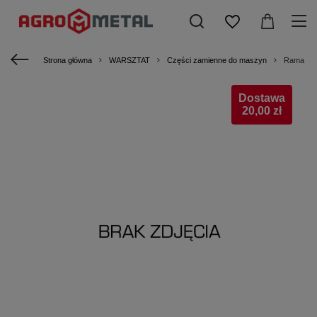
Strona główna
WARSZTAT
Części zamienne do maszyn
Rama kpl
Dostawa
20,00 zł