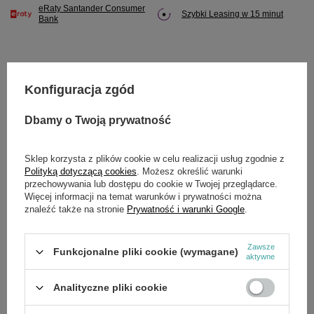
eRaty Santander Consumer
Szybki Leasing w 15 minut
Bank
Konfiguracja zgód
Potrzebujesz pomocy? Masz pytania?
Zadaj pytanie a my odpowiemy niezwłocznie,
Dbamy o Twoją prywatność
Zadaj pytanie
najciekawsze pytania i odpowiedzi publikując
dla innych.
Sklep korzysta z plików cookie w celu realizacji usług zgodnie z
Polityką dotyczącą cookies
. Możesz określić warunki
przechowywania lub dostępu do cookie w Twojej przeglądarce.
SZCZEGÓŁOWE DANE
Więcej informacji na temat warunków i prywatności można
znaleźć także na stronie
Prywatność i warunki Google
.
Marka
Cedrus
Zawsze
Funkcjonalne pliki cookie (wymagane)
Symbol
790010
aktywne
Analityczne pliki cookie
OPINIE
(0)