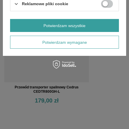
Reklamowe pliki cookie
OSTATNIO OGLĄDANE
Potwierdzam wszystkie
Potwierdzam wymagane
Przewód transporter spalinowy Cedrus
CEDTR800GH-L
179,00 zł