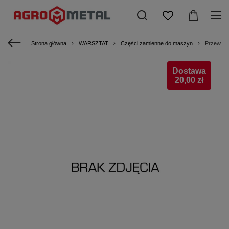
Strona główna
WARSZTAT
Części zamienne do maszyn
Przewód 
Dostawa
20,00 zł