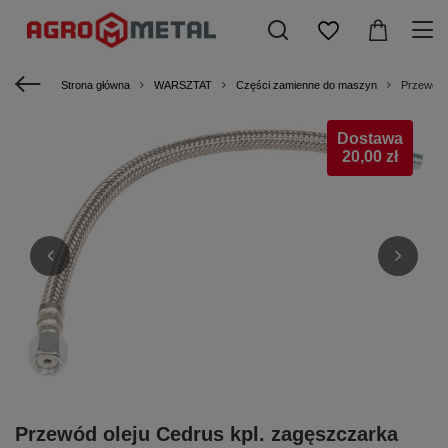
Strona główna
WARSZTAT
Części zamienne do maszyn
Przewód 
Dostawa
20,00 zł
Przewód oleju Cedrus kpl. zagęszczarka