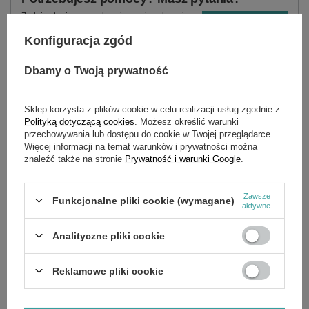
Zadaj pytanie a my odpowiemy niezwłocznie,
Zadaj pytanie
najciekawsze pytania i odpowiedzi publikując
dla innych.
Konfiguracja zgód
Dbamy o Twoją prywatność
SZCZEGÓŁOWE DANE
Sklep korzysta z plików cookie w celu realizacji usług zgodnie z
Polityką dotyczącą cookies
. Możesz określić warunki
Marka
Cedrus
przechowywania lub dostępu do cookie w Twojej przeglądarce.
Więcej informacji na temat warunków i prywatności można
Symbol
130015
znaleźć także na stronie
Prywatność i warunki Google
.
Zawsze
Funkcjonalne pliki cookie (wymagane)
aktywne
OPINIE
(0)
Analityczne pliki cookie
OSTATNIO OGLĄDANE
Reklamowe pliki cookie