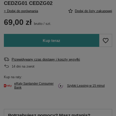
CEDZG01 CEDZG02
+ Dodaj do porównania
Dodaj do listy zakupowej
69,00 zł
brutto
/
szt.
Kup teraz
Przewidywany czas dostawy i koszty wysyłki
14
dni na zwrot
Kup na raty:
eRaty Santander Consumer
Szybki Leasing w 15 minut
Bank
Potrzebujesz pomocy? Masz pytania?