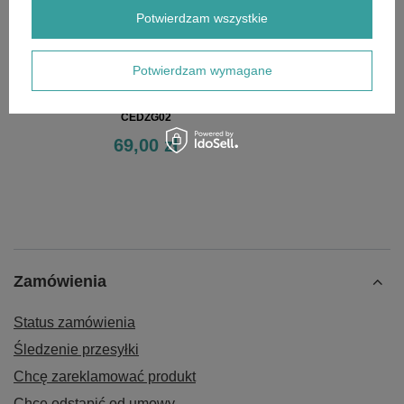
Potwierdzam wszystkie
Potwierdzam wymagane
Przewód oleju Cedrus kpl. zagęszczarka CEDZG01
CEDZG02
69,00 zł
Zamówienia
Status zamówienia
Śledzenie przesyłki
Chcę zareklamować produkt
Chcę odstąpić od umowy