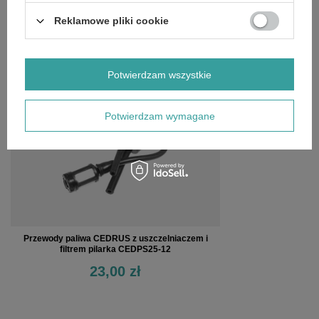
OPINIE
(0)
Reklamowe pliki cookie
OSTATNIO OGLĄDANE
Potwierdzam wszystkie
Potwierdzam wymagane
Przewody paliwa CEDRUS z uszczelniaczem i
filtrem pilarka CEDPS25-12
23,00 zł