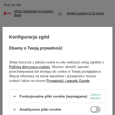
Kup na raty:
eRaty Santander Consumer
Szybki Leasing w 15 minut
Bank
Konfiguracja zgód
Potrzebujesz pomocy? Masz pytania?
Dbamy o Twoją prywatność
Zadaj pytanie a my odpowiemy niezwłocznie,
Zadaj pytanie
najciekawsze pytania i odpowiedzi publikując
dla innych.
Sklep korzysta z plików cookie w celu realizacji usług zgodnie z
Polityką dotyczącą cookies
. Możesz określić warunki
przechowywania lub dostępu do cookie w Twojej przeglądarce.
Więcej informacji na temat warunków i prywatności można
SZCZEGÓŁOWE DANE
znaleźć także na stronie
Prywatność i warunki Google
.
Marka
Cedrus
Zawsze
Funkcjonalne pliki cookie (wymagane)
aktywne
Symbol
020448
Analityczne pliki cookie