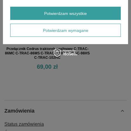
Potwierdzam wszystkie
Potwierdzam wymagane
Przełącznik Cedrus traktorek spalinowy C-TRAC-
86MC C-TRAC-86MS C-TRAC-92HC C-TRAC-98HS
C-TRAC-102HC
69,00 zł
Zamówienia
Status zamówienia