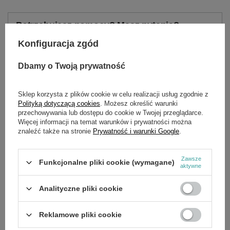
Potrzebujesz pomocy? Masz pytania?
Zadaj pytanie a my odpowiemy niezwłocznie,
Konfiguracja zgód
Zadaj pytanie
najciekawsze pytania i odpowiedzi publikując
dla innych.
Dbamy o Twoją prywatność
Sklep korzysta z plików cookie w celu realizacji usług zgodnie z
SZCZEGÓŁOWE DANE
Polityką dotyczącą cookies
. Możesz określić warunki
przechowywania lub dostępu do cookie w Twojej przeglądarce.
Więcej informacji na temat warunków i prywatności można
Marka
Cedrus
znaleźć także na stronie
Prywatność i warunki Google
.
Symbol
760390
Zawsze
Funkcjonalne pliki cookie (wymagane)
aktywne
OPINIE
(0)
Analityczne pliki cookie
OSTATNIO OGLĄDANE
Reklamowe pliki cookie