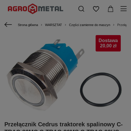
Strona główna
WARSZTAT
Części zamienne do maszyn
Przełąc
Dostawa
20,00 zł
Przełącznik Cedrus traktorek spalinowy C-