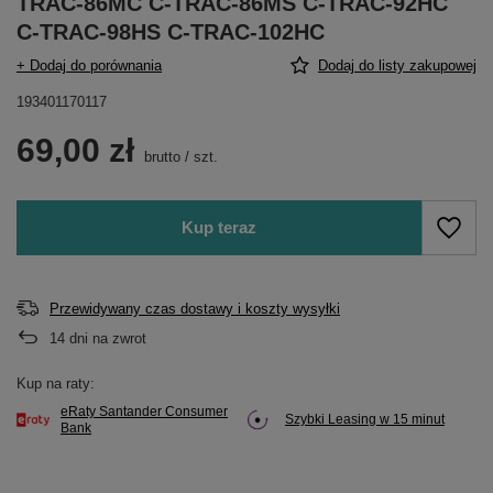
TRAC-86MC C-TRAC-86MS C-TRAC-92HC
C-TRAC-98HS C-TRAC-102HC
+ Dodaj do porównania
Dodaj do listy zakupowej
193401170117
69,00 zł
brutto
/
szt.
Kup teraz
Przewidywany czas dostawy i koszty wysyłki
14
dni na zwrot
Kup na raty:
eRaty Santander Consumer
Szybki Leasing w 15 minut
Bank