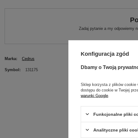
Po
Zadaj pytanie a my odpowiemy ni
Konfiguracja zgód
Marka
Cedrus
Dbamy o Twoją prywatn
Symbol
131175
Sklep korzysta z plików cookie 
dostępu do cookie w Twojej prz
warunki Google
.
Funkcjonalne pliki 
Analityczne pliki coo