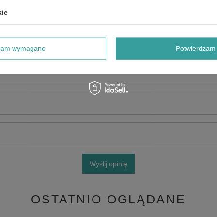
kie
dzam wymagane
Potwierdzam 
e produktu:
Wyślij opinię
OSTATNIO OGLĄDANE