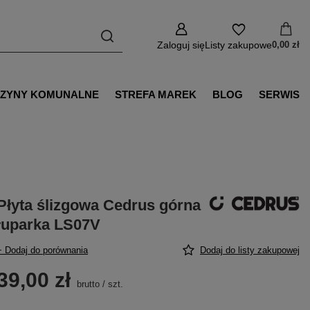
Zaloguj się
Listy zakupowe
0,00 zł
ZYNY KOMUNALNE
STREFA MAREK
BLOG
SERWIS
Płyta ślizgowa Cedrus górna
łuparka LS07V
+ Dodaj do porównania
Dodaj do listy zakupowej
39,00 zł
brutto
/
szt.