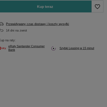
Kup teraz
Przewidywany czas dostawy i koszty wysyłki
14
dni na zwrot
Kup na raty:
eRaty Santander Consumer
Szybki Leasing w 15 minut
Bank