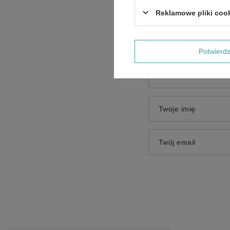
Treść twojej opinii
Reklamowe pliki coo
Potwier
Dodaj własne zdjęci
Twoje imię
Twój email