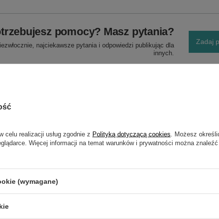
trzebujesz pomocy? Masz pytania?
Zadaj p
ezwłocznie, najciekawsze pytania i odpowiedzi publikując dla
innych.
ość
w celu realizacji usług zgodnie z
Polityką dotyczącą cookies
. Możesz określi
eglądarce. Więcej informacji na temat warunków i prywatności można znaleźć
NAPISZ SWOJĄ OPINIĘ
Twoja ocena:
cookie (wymagane)
5/5
kie