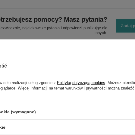
trzebujesz pomocy? Masz pytania?
Zadaj p
ezwłocznie, najciekawsze pytania i odpowiedzi publikując dla
innych.
ość
w celu realizacji usług zgodnie z
Polityką dotyczącą cookies
. Możesz określi
eglądarce. Więcej informacji na temat warunków i prywatności można znaleźć
NAPISZ SWOJĄ OPINIĘ
Twoja ocena:
cookie (wymagane)
5/5
kie