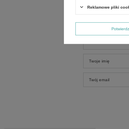
Treść twojej opinii
Reklamowe pliki coo
Potwier
Dodaj własne zdjęci
Twoje imię
Twój email