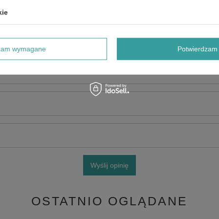
kie
dzam wymagane
Potwierdzam 
e produktu:
Wyślij opinię
OSTATNIO OGLĄDANE