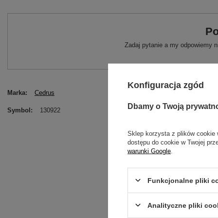
Po
Zadaj pytanie a my odpowiemy ni
Konfiguracja zgód
Marka
Cedrus
Dbamy o Twoją prywatn
Symbol
130922
Sklep korzysta z plików cookie 
dostępu do cookie w Twojej prz
warunki Google
.
Funkcjonalne pliki 
Analityczne pliki coo