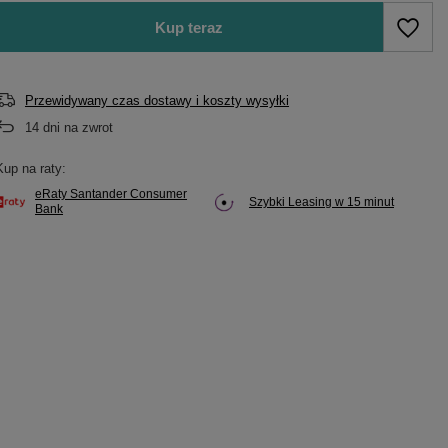
Kup teraz
Przewidywany czas dostawy i koszty wysyłki
14
dni na zwrot
Kup na raty:
eRaty Santander Consumer
Szybki Leasing w 15 minut
Bank