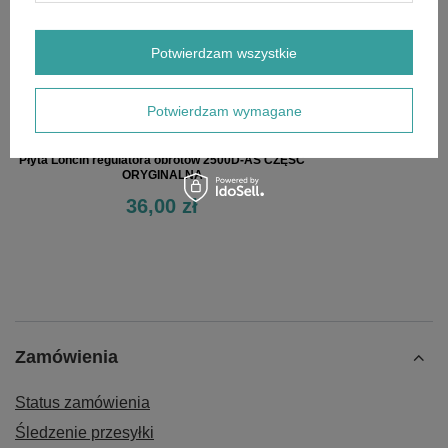
Potwierdzam wszystkie
Potwierdzam wymagane
Płyta Loncin regulatora obrotów 2500D-AS CZĘŚĆ
ORYGINALNA
36,00 zł
Zamówienia
Status zamówienia
Śledzenie przesyłki