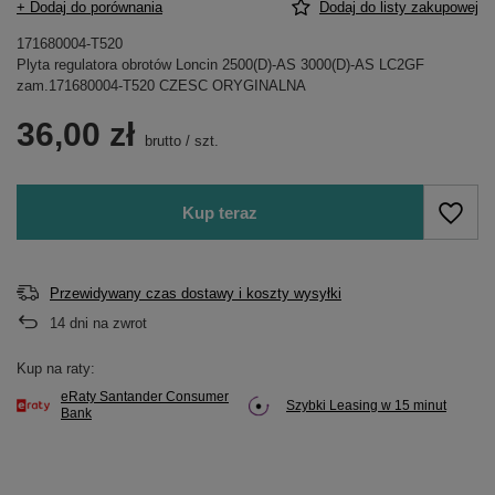
+ Dodaj do porównania
Dodaj do listy zakupowej
171680004-T520
Plyta regulatora obrotów Loncin 2500(D)-AS 3000(D)-AS LC2GF
zam.171680004-T520 CZESC ORYGINALNA
36,00 zł
brutto
/
szt.
Kup teraz
Przewidywany czas dostawy i koszty wysyłki
14
dni na zwrot
Kup na raty:
eRaty Santander Consumer
Szybki Leasing w 15 minut
Bank