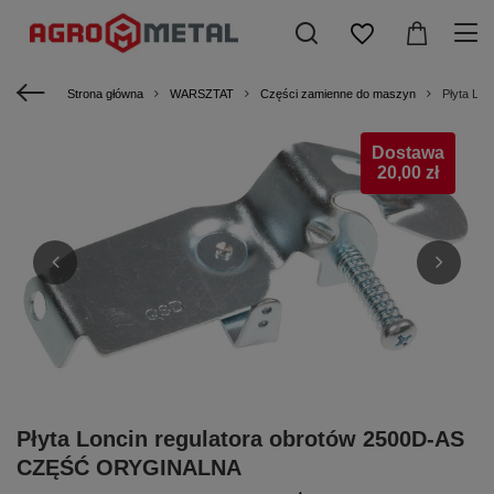
Strona główna
WARSZTAT
Części zamienne do maszyn
Płyta Lo
Dostawa
20,00 zł
Płyta Loncin regulatora obrotów 2500D-AS
CZĘŚĆ ORYGINALNA