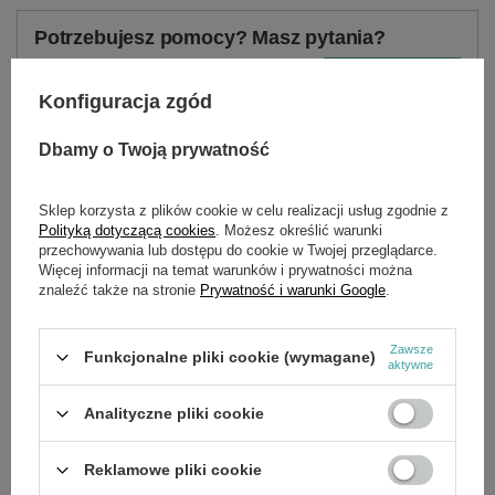
Potrzebujesz pomocy? Masz pytania?
Zadaj pytanie a my odpowiemy niezwłocznie,
Zadaj pytanie
najciekawsze pytania i odpowiedzi publikując
Konfiguracja zgód
dla innych.
Dbamy o Twoją prywatność
OPIS
Sklep korzysta z plików cookie w celu realizacji usług zgodnie z
Polityką dotyczącą cookies
. Możesz określić warunki
przechowywania lub dostępu do cookie w Twojej przeglądarce.
Płyta regulatora obrotów Loncin 2500(D)-AS 3000(D)-AS
Więcej informacji na temat warunków i prywatności można
LC2GF zam.171680004-T520 CZĘŚĆ ORYGINALNA
znaleźć także na stronie
Prywatność i warunki Google
.
Zawsze
SZCZEGÓŁOWE DANE
Funkcjonalne pliki cookie (wymagane)
aktywne
OPINIE
(0)
Analityczne pliki cookie
Reklamowe pliki cookie
OSTATNIO OGLĄDANE