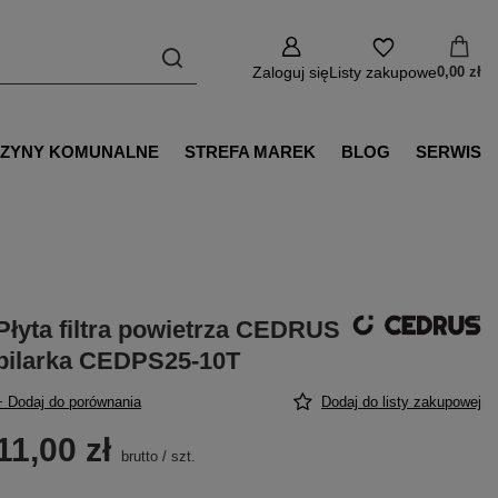
Zaloguj się
Listy zakupowe
0,00 zł
ZYNY KOMUNALNE
STREFA MAREK
BLOG
SERWIS
Płyta filtra powietrza CEDRUS
pilarka CEDPS25-10T
+ Dodaj do porównania
Dodaj do listy zakupowej
11,00 zł
brutto
/
szt.