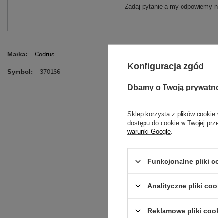
Zadaj pytanie a my odpowiemy ni
Marka
Cedrus
Konfiguracja zgód
Symbol
370166
Dbamy o Twoją prywatn
Sklep korzysta z plików cookie 
dostępu do cookie w Twojej prz
warunki Google
.
Funkcjonalne pliki 
Treść twojej opinii
Analityczne pliki coo
Reklamowe pliki coo