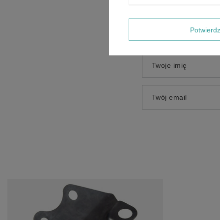
Potwier
Dodaj własne zdjęci
Twoje imię
Twój email