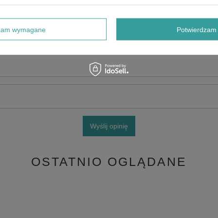
dzam wymagane
Potwierdzam 
e produktu:
Wyślij opinię
OSTATNIO OGLĄDANE