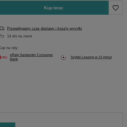
Kup teraz
Przewidywany czas dostawy i koszty wysyłki
14
dni na zwrot
Kup na raty:
eRaty Santander Consumer
Szybki Leasing w 15 minut
Bank