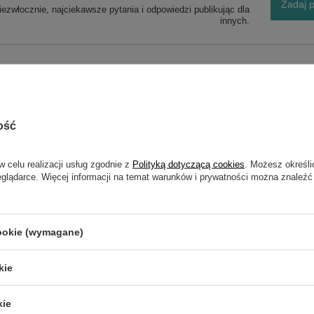
Zadaj p
ezwłocznie, najciekawsze pytania i odpowiedzi publikując dla
innych.
ość
w celu realizacji usług zgodnie z
Polityką dotyczącą cookies
. Możesz określi
NAPISZ SWOJĄ OPINIĘ
eglądarce. Więcej informacji na temat warunków i prywatności można znaleźć
Twoja ocena:
5/5
cookie (wymagane)
kie
kie