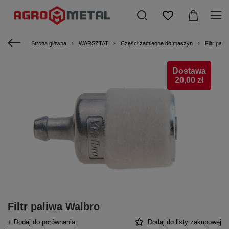
Strona główna
WARSZTAT
Części zamienne do maszyn
Filtr pali
Dostawa
20,00 zł
Filtr paliwa Walbro
+ Dodaj do porównania
Dodaj do listy zakupowej