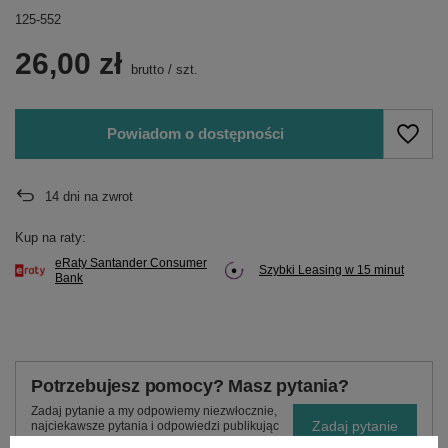
125-552
26,00 zł
brutto
/
szt.
Powiadom o dostępności
14
dni na zwrot
Kup na raty:
eRaty Santander Consumer
Szybki Leasing w 15 minut
Bank
Potrzebujesz pomocy? Masz pytania?
Zadaj pytanie a my odpowiemy niezwłocznie,
Zadaj pytanie
najciekawsze pytania i odpowiedzi publikując
dla innych.