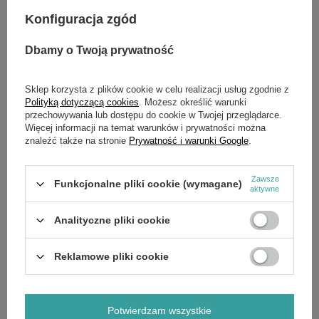
Konfiguracja zgód
Dbamy o Twoją prywatność
OPIS
Sklep korzysta z plików cookie w celu realizacji usług zgodnie z
Polityką dotyczącą cookies
. Możesz określić warunki
przechowywania lub dostępu do cookie w Twojej przeglądarce.
Więcej informacji na temat warunków i prywatności można
SZCZEGÓŁOWE DANE
znaleźć także na stronie
Prywatność i warunki Google
.
OPINIE
(0)
Zawsze
Funkcjonalne pliki cookie (wymagane)
aktywne
OSTATNIO OGLĄDANE
Analityczne pliki cookie
Reklamowe pliki cookie
Potwierdzam wszystkie