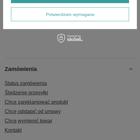
Filtr paliwa Walbro
Potwierdzam wymagane
26,00 zł
Zamówienia
Status zamówienia
Śledzenie przesyłki
Chcę zareklamować produkt
Chcę odstąpić od umowy
Chcę wymienić towar
Kontakt