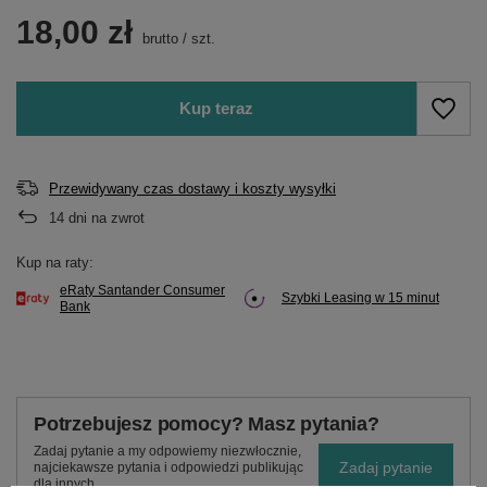
18,00 zł
brutto
/
szt.
Kup teraz
Przewidywany czas dostawy i koszty wysyłki
14
dni na zwrot
Kup na raty:
eRaty Santander Consumer
Szybki Leasing w 15 minut
Bank
Potrzebujesz pomocy? Masz pytania?
Zadaj pytanie a my odpowiemy niezwłocznie,
Zadaj pytanie
najciekawsze pytania i odpowiedzi publikując
dla innych.