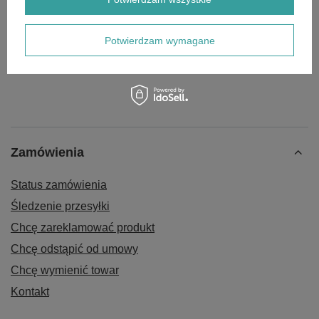
Filtr paliwa Snapper Bolens
Potwierdzam wymagane
18,00 zł
Zamówienia
Status zamówienia
Śledzenie przesyłki
Chcę zareklamować produkt
Chcę odstąpić od umowy
Chcę wymienić towar
Kontakt