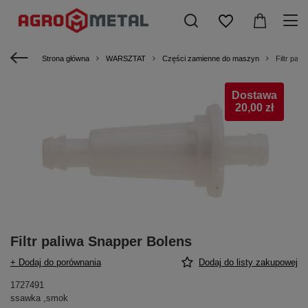
Strona główna
WARSZTAT
Części zamienne do maszyn
Filtr pal
Dostawa
20,00 zł
Filtr paliwa Snapper Bolens
+ Dodaj do porównania
Dodaj do listy zakupowej
1727491
ssawka ,smok