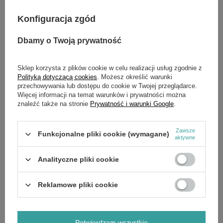
Konfiguracja zgód
Dbamy o Twoją prywatność
OPIS
Sklep korzysta z plików cookie w celu realizacji usług zgodnie z
ssawka ,smok
Polityką dotyczącą cookies
. Możesz określić warunki
przechowywania lub dostępu do cookie w Twojej przeglądarce.
Więcej informacji na temat warunków i prywatności można
znaleźć także na stronie
Prywatność i warunki Google
.
SZCZEGÓŁOWE DANE
OPINIE
(0)
Zawsze
Funkcjonalne pliki cookie (wymagane)
aktywne
OSTATNIO OGLĄDANE
Analityczne pliki cookie
Reklamowe pliki cookie
Potwierdzam wszystkie