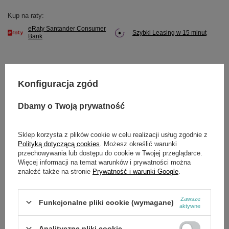
Kup na raty:
eRaty Santander Consumer
Szybki Leasing w 15 minut
Bank
Konfiguracja zgód
Potrzebujesz pomocy? Masz pytania?
Zadaj pytanie a my odpowiemy niezwłocznie,
Dbamy o Twoją prywatność
Zadaj pytanie
najciekawsze pytania i odpowiedzi publikując
dla innych.
Sklep korzysta z plików cookie w celu realizacji usług zgodnie z
Polityką dotyczącą cookies
. Możesz określić warunki
przechowywania lub dostępu do cookie w Twojej przeglądarce.
Więcej informacji na temat warunków i prywatności można
OPIS
znaleźć także na stronie
Prywatność i warunki Google
.
Filtr paliwa Loncin LC3000i zam.170010051-T63A CZĘŚĆ
ORYGINALNA
Zawsze
Funkcjonalne pliki cookie (wymagane)
aktywne
Analityczne pliki cookie