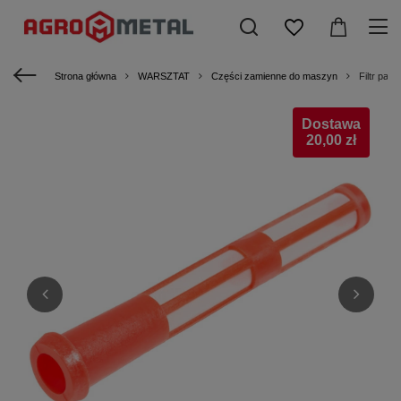
Strona główna
WARSZTAT
Części zamienne do maszyn
Filtr pa
Dostawa
20,00 zł