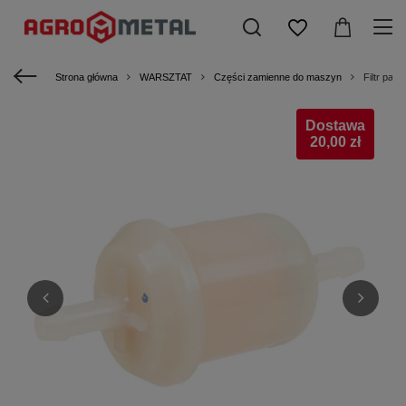
Strona główna
WARSZTAT
Części zamienne do maszyn
Filtr pa
Dostawa
20,00 zł