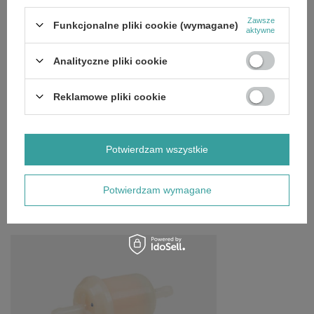
Filtr paliwa Loncin silniki z pompą paliwa LC2P73 LC2P80
Zawsze
Funkcjonalne pliki cookie (wymagane)
LC2P76 LC2P82 LC2V80(T231) zam.170010040-T400
aktywne
170010046-0001 170010046-T381 CZĘŚĆ ORYGINALNA
długość: 84 mm
Analityczne pliki cookie
średnica wejścia-wyjścia: 6,5 mm
Reklamowe pliki cookie
SZCZEGÓŁOWE DANE
Potwierdzam wszystkie
OPINIE
(0)
Potwierdzam wymagane
OSTATNIO OGLĄDANE