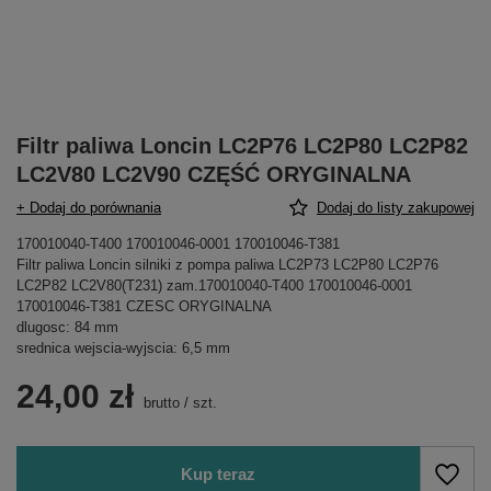
Filtr paliwa Loncin LC2P76 LC2P80 LC2P82
LC2V80 LC2V90 CZĘŚĆ ORYGINALNA
+ Dodaj do porównania
Dodaj do listy zakupowej
170010040-T400 170010046-0001 170010046-T381
Filtr paliwa Loncin silniki z pompa paliwa LC2P73 LC2P80 LC2P76
LC2P82 LC2V80(T231) zam.170010040-T400 170010046-0001
170010046-T381 CZESC ORYGINALNA
dlugosc: 84 mm
srednica wejscia-wyjscia: 6,5 mm
24,00 zł
brutto
/
szt.
Kup teraz