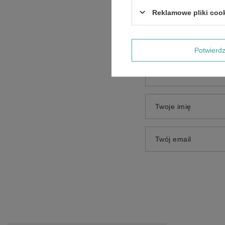
Treść twojej opinii
Reklamowe pliki coo
Potwier
Dodaj własne zdjęci
Twoje imię
Twój email