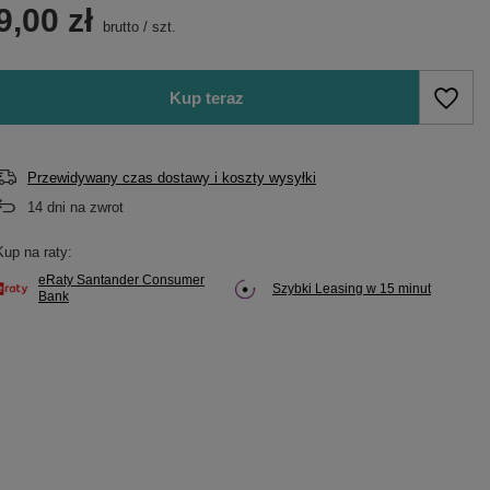
9,00 zł
brutto
/
szt.
Kup teraz
Przewidywany czas dostawy i koszty wysyłki
14
dni na zwrot
Kup na raty:
eRaty Santander Consumer
Szybki Leasing w 15 minut
Bank