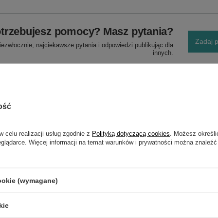
trzebujesz pomocy? Masz pytania?
Zadaj p
ezwłocznie, najciekawsze pytania i odpowiedzi publikując dla
innych.
ość
w celu realizacji usług zgodnie z
Polityką dotyczącą cookies
. Możesz określi
eglądarce. Więcej informacji na temat warunków i prywatności można znaleźć
NAPISZ SWOJĄ OPINIĘ
Twoja ocena:
cookie (wymagane)
5/5
kie