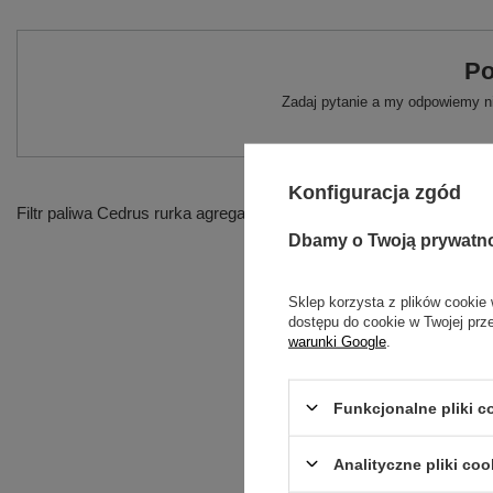
Po
Zadaj pytanie a my odpowiemy ni
Konfiguracja zgód
Filtr paliwa Cedrus rurka agregat CEDIN1000R CEDIN2000R
Dbamy o Twoją prywatn
Sklep korzysta z plików cookie 
dostępu do cookie w Twojej prz
warunki Google
.
Funkcjonalne pliki 
Analityczne pliki coo