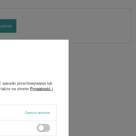
ytanie
Marka
Cedrus
Symbol
16514-Y2V0110-00A0
ć warunki przechowywania lub
 także na stronie
Prywatność i
Zawsze aktywne