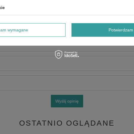
kie
dzam wymagane
Potwierdzam 
e produktu:
Wyślij opinię
OSTATNIO OGLĄDANE