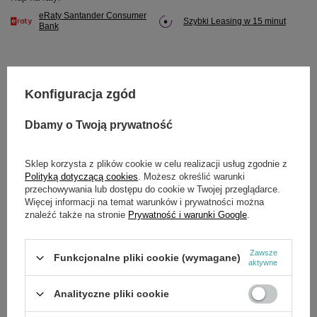
eRaty Santander Consumer
Szybki Leasing w 15 minut
Bank
Konfiguracja zgód
Potrzebujesz pomocy? Masz pytania?
Zadaj pytanie a my odpowiemy niezwłocznie,
Dbamy o Twoją prywatność
Zadaj pytanie
najciekawsze pytania i odpowiedzi publikując
dla innych.
Sklep korzysta z plików cookie w celu realizacji usług zgodnie z
Polityką dotyczącą cookies
. Możesz określić warunki
przechowywania lub dostępu do cookie w Twojej przeglądarce.
Więcej informacji na temat warunków i prywatności można
SZCZEGÓŁOWE DANE
znaleźć także na stronie
Prywatność i warunki Google
.
Marka
Cedrus
Zawsze
Funkcjonalne pliki cookie (wymagane)
aktywne
Symbol
680416
Analityczne pliki cookie
OPINIE
(0)