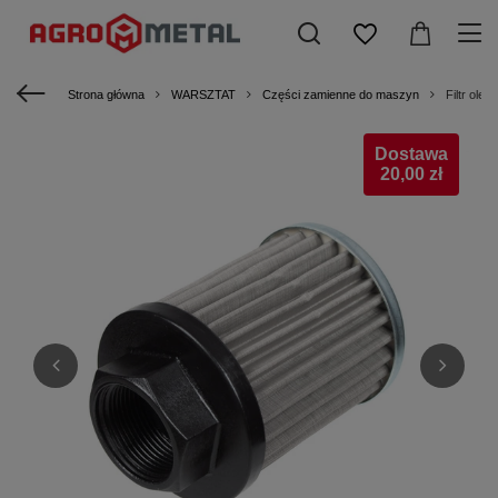
Strona główna
WARSZTAT
Części zamienne do maszyn
Filtr ole
Dostawa
20,00 zł