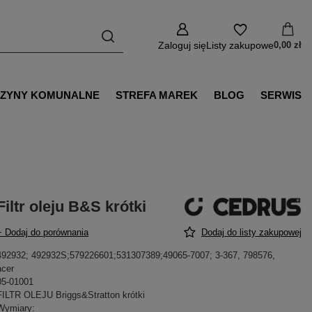
Zaloguj się
Listy zakupowe
0,00 zł
ZYNY KOMUNALNE
STREFA MAREK
BLOG
SERWIS
Filtr oleju B&S krótki
+ Dodaj do porównania
Dodaj do listy zakupowej
492932; 492932S;579226601;531307389;49065-7007; 3-367, 798576,
acer
05-01001
FILTR OLEJU Briggs&Stratton krótki
Wymiary: