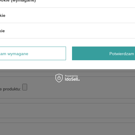
NAPISZ SWOJĄ OPINIĘ
kie
Twoja ocena:
5/5
kie
dzam wymagane
Potwierdzam 
e produktu: