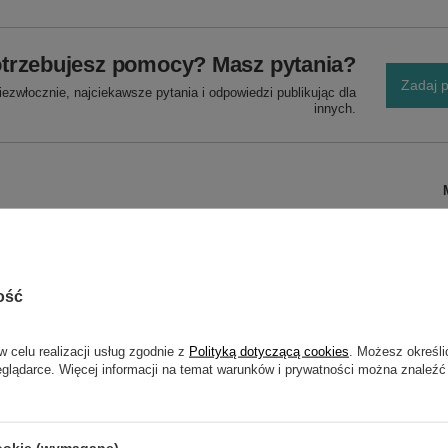
trzebujesz pomocy? Masz pytania?
Zadaj p
ezwłocznie, najciekawsze pytania i odpowiedzi publikując dla
innych.
ość
w celu realizacji usług zgodnie z
Polityką dotyczącą cookies
. Możesz określi
eglądarce. Więcej informacji na temat warunków i prywatności można znaleźć
cookie (wymagane)