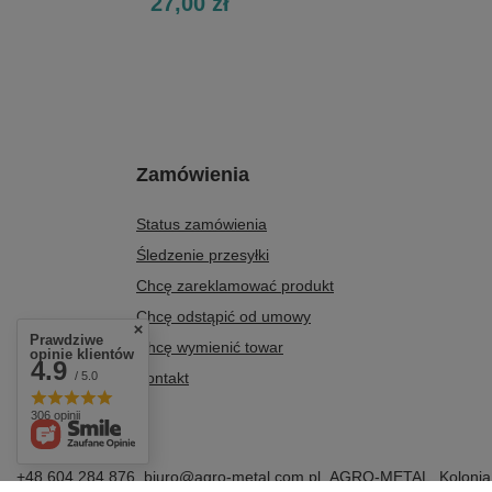
27,00 zł
Zamówienia
Status zamówienia
Śledzenie przesyłki
Chcę zareklamować produkt
Chcę odstąpić od umowy
Prawdziwe
Chcę wymienić towar
opinie klientów
4.9
/ 5.0
Kontakt
306 opinii
+48 604 284 876
biuro@agro-metal.com.pl
AGRO-METAL
,
Kolonia