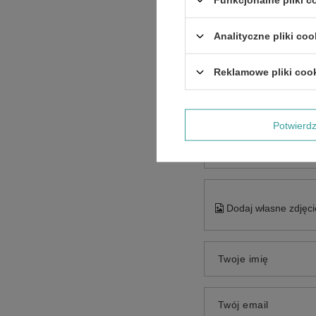
Analityczne pliki coo
Reklamowe pliki coo
Treść twojej opinii
Potwier
Dodaj własne zdjęci
Twoje imię
Twój email