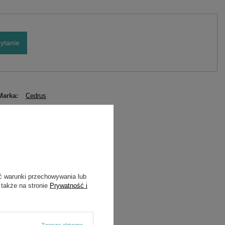
ytanie
Marka
Cedrus
Symbol
8R21-05
ć warunki przechowywania lub
 także na stronie
Prywatność i
Zawsze aktywne