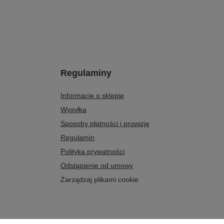
Regulaminy
Informacje o sklepie
Wysyłka
Sposoby płatności i prowizje
Regulamin
Polityka prywatności
Odstąpienie od umowy
Zarządzaj plikami cookie