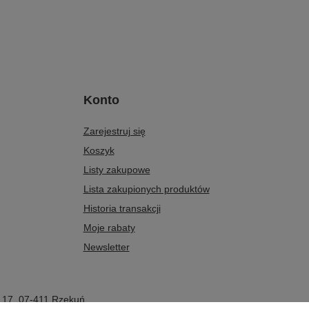
Konto
Zarejestruj się
Koszyk
Listy zakupowe
Lista zakupionych produktów
Historia transakcji
Moje rabaty
Newsletter
 17
,
07-411
Rzekuń