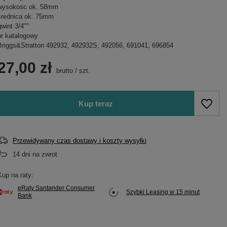
wysokosc ok. 58mm
srednica ok. 75mm
gwint 3/4""
nr katalogowy
Briggs&Stratton 492932, 492932S, 492056, 691041, 696854
27,00 zł
brutto
/
szt.
Kup teraz
Przewidywany czas dostawy i koszty wysyłki
14
dni na zwrot
Kup na raty:
eRaty Santander Consumer
Szybki Leasing w 15 minut
Bank