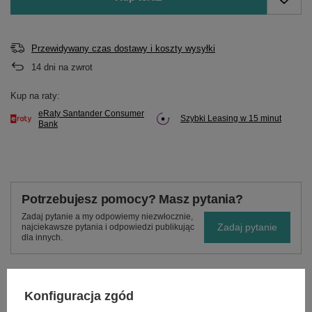
Przewidywany czas dostawy i koszty wysyłki
14
dni na zwrot
Kup na raty:
eRaty Santander Consumer
Szybki Leasing w 15 minut
Bank
Potrzebujesz pomocy? Masz pytania?
Zadaj pytanie a my odpowiemy niezwłocznie,
Zadaj pytanie
najciekawsze pytania i odpowiedzi publikując
dla innych.
Konfiguracja zgód
OPIS