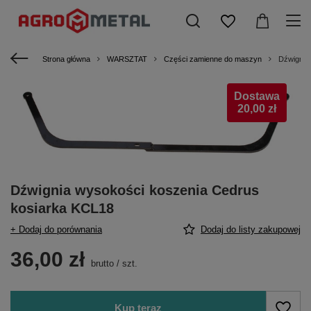
Strona główna
WARSZTAT
Części zamienne do maszyn
Dźwignia
Dostawa
20,00 zł
Dźwignia wysokości koszenia Cedrus
kosiarka KCL18
+ Dodaj do porównania
Dodaj do listy zakupowej
36,00 zł
brutto
/
szt.
Kup teraz