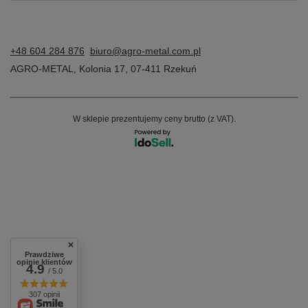
+48 604 284 876
biuro@agro-metal.com.pl
AGRO-METAL
,
Kolonia 17
,
07-411
Rzekuń
W sklepie prezentujemy ceny brutto (z VAT).
Prawdziwe
opinie klientów
4.9
/ 5.0
307 opinii