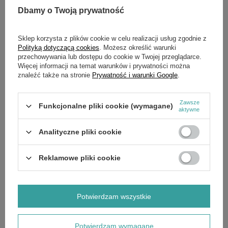
Dbamy o Twoją prywatność
Sklep korzysta z plików cookie w celu realizacji usług zgodnie z
SZCZEGÓŁOWE DANE
Polityką dotyczącą cookies
. Możesz określić warunki
przechowywania lub dostępu do cookie w Twojej przeglądarce.
Więcej informacji na temat warunków i prywatności można
OPINIE
(0)
znaleźć także na stronie
Prywatność i warunki Google
.
OSTATNIO OGLĄDANE
Zawsze
Funkcjonalne pliki cookie (wymagane)
aktywne
Analityczne pliki cookie
Reklamowe pliki cookie
Dźwignia wysokości koszenia Cedrus kosiarka
KCL18
36,00 zł
Potwierdzam wszystkie
Potwierdzam wymagane