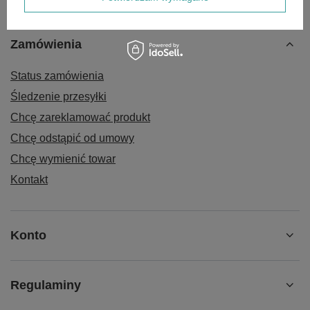
Zamówienia
Status zamówienia
Śledzenie przesyłki
Chcę zareklamować produkt
Chcę odstąpić od umowy
Chcę wymienić towar
Kontakt
Konto
Regulaminy