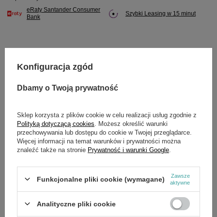
eRaty Santander Consumer
Szybki Leasing w 15 minut
Bank
Konfiguracja zgód
Potrzebujesz pomocy? Masz pytania?
Zadaj pytanie a my odpowiemy niezwłocznie,
Dbamy o Twoją prywatność
Zadaj pytanie
najciekawsze pytania i odpowiedzi publikując
dla innych.
Sklep korzysta z plików cookie w celu realizacji usług zgodnie z
Polityką dotyczącą cookies
. Możesz określić warunki
przechowywania lub dostępu do cookie w Twojej przeglądarce.
OPIS
Więcej informacji na temat warunków i prywatności można
znaleźć także na stronie
Prywatność i warunki Google
.
manetka
Zawsze
Funkcjonalne pliki cookie (wymagane)
aktywne
SZCZEGÓŁOWE DANE
Analityczne pliki cookie