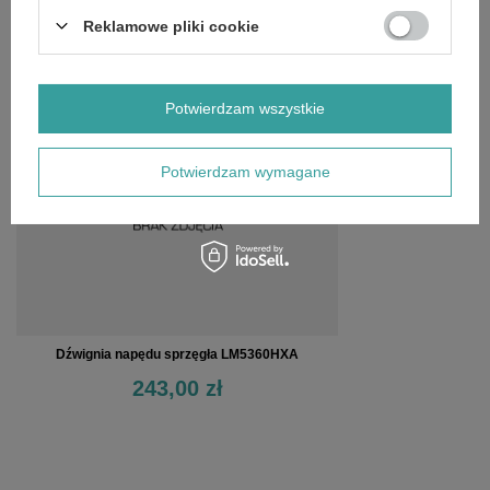
OPINIE
(0)
Reklamowe pliki cookie
OSTATNIO OGLĄDANE
Potwierdzam wszystkie
Potwierdzam wymagane
Dźwignia napędu sprzęgła LM5360HXA
243,00 zł