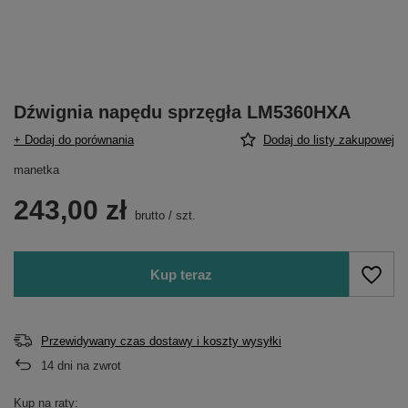
Dźwignia napędu sprzęgła LM5360HXA
+ Dodaj do porównania
Dodaj do listy zakupowej
manetka
243,00 zł
brutto
/
szt.
Kup teraz
Przewidywany czas dostawy i koszty wysyłki
14
dni na zwrot
Kup na raty: