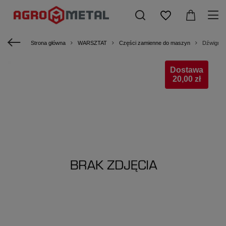
Strona główna
WARSZTAT
Części zamienne do maszyn
Dźwignia
Dostawa
20,00 zł