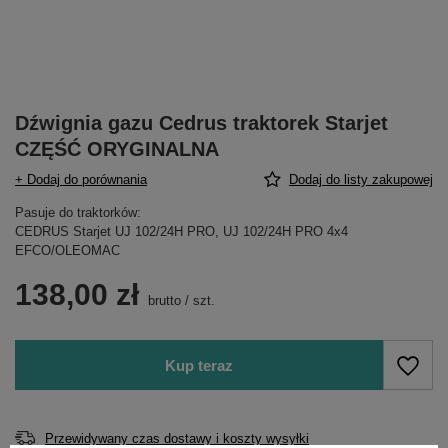
Dźwignia gazu Cedrus traktorek Starjet
CZĘŚĆ ORYGINALNA
+ Dodaj do porównania
Dodaj do listy zakupowej
Pasuje do traktorków:
CEDRUS Starjet UJ 102/24H PRO, UJ 102/24H PRO 4x4
EFCO/OLEOMAC
138,00 zł
brutto
/
szt.
Kup teraz
Przewidywany czas dostawy i koszty wysyłki