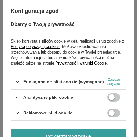
14
dni na zwrot
Konfiguracja zgód
Kup na raty:
Dbamy o Twoją prywatność
eRaty Santander Consumer
Szybki Leasing w 15 minut
Bank
Sklep korzysta z plików cookie w celu realizacji usług zgodnie z
Polityką dotyczącą cookies
. Możesz określić warunki
przechowywania lub dostępu do cookie w Twojej przeglądarce.
Więcej informacji na temat warunków i prywatności można
Potrzebujesz pomocy? Masz pytania?
znaleźć także na stronie
Prywatność i warunki Google
.
Zadaj pytanie a my odpowiemy niezwłocznie,
Zadaj pytanie
najciekawsze pytania i odpowiedzi publikując
Zawsze
dla innych.
Funkcjonalne pliki cookie (wymagane)
aktywne
Analityczne pliki cookie
OPIS
Reklamowe pliki cookie
Pasuje do traktorków:
CEDRUS Starjet UJ 102/24H PRO, UJ 102/24H PRO 4x4
EFCO/OLEOMAC
Potwierdzam wszystkie