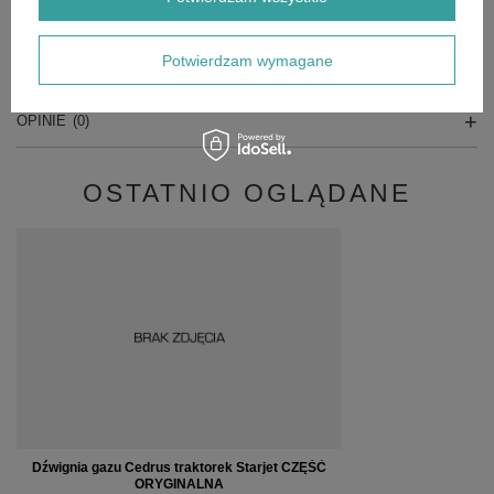
Potwierdzam wymagane
SZCZEGÓŁOWE DANE
OPINIE
(0)
OSTATNIO OGLĄDANE
Dźwignia gazu Cedrus traktorek Starjet CZĘŚĆ
ORYGINALNA