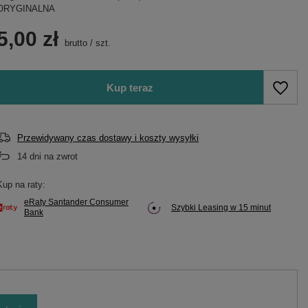
ORYGINALNA
5,00 zł
brutto
/
szt.
Kup teraz
Przewidywany czas dostawy i koszty wysyłki
14
dni na zwrot
Kup na raty:
eRaty Santander Consumer
Szybki Leasing w 15 minut
Bank