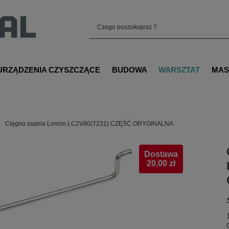
URZĄDZENIA CZYSZCZĄCE
BUDOWA
WARSZTAT
MAS
Cięgno ssania Loncin LC2V80(T231) CZĘŚĆ ORYGINALNA
Dostawa
20,00 zł