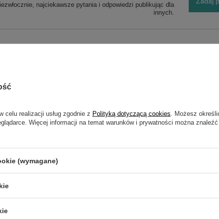
Zadaj p
ezwłocznie, najciekawsze pytania i odpowiedzi publikując dla
innych.
ZĘŚĆ ORYGINALNA
ość
w celu realizacji usług zgodnie z
Polityką dotyczącą cookies
. Możesz określi
NAPISZ SWOJĄ OPINIĘ
eglądarce. Więcej informacji na temat warunków i prywatności można znaleźć
Twoja ocena:
5/5
cookie (wymagane)
kie
kie