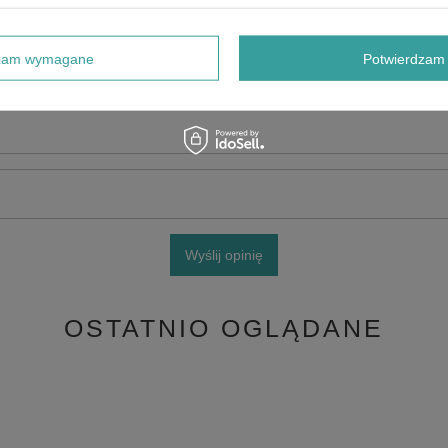
e produktu:
dzam wymagane
Potwierdzam 
Wyślij opinię
OSTATNIO OGLĄDANE