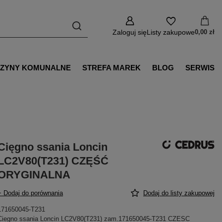
Zaloguj się
Listy zakupowe
0,00 zł
ZYNY KOMUNALNE
STREFA MAREK
BLOG
SERWIS
Cięgno ssania Loncin
LC2V80(T231) CZĘŚĆ
ORYGINALNA
+ Dodaj do porównania
Dodaj do listy zakupowej
171650045-T231
Ciegno ssania Loncin LC2V80(T231) zam.171650045-T231 CZESC