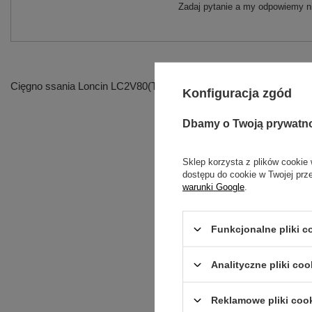
Zadaj pytanie a my odpowiemy ni
Cięgno ssania Loncin LC2V80(T231) zam.171650045-T231 C
Konfiguracja zgód
Dbamy o Twoją prywatn
Sklep korzysta z plików cookie 
dostępu do cookie w Twojej prz
warunki Google
.
Funkcjonalne pliki 
Treść twojej opinii
Analityczne pliki coo
Reklamowe pliki coo