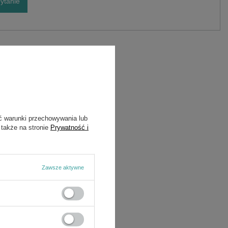
ytanie
Marka
Cedrus
Symbol
171650045-0001
ć warunki przechowywania lub
 także na stronie
Prywatność i
Zawsze aktywne