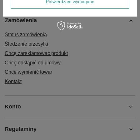
Potwierdzam wymagane
Zamówienia
Status zamówienia
Śledzenie przesyłki
Chcę zareklamować produkt
Chcę odstąpić od umowy
Chcę wymienić towar
Kontakt
Konto
Regulaminy