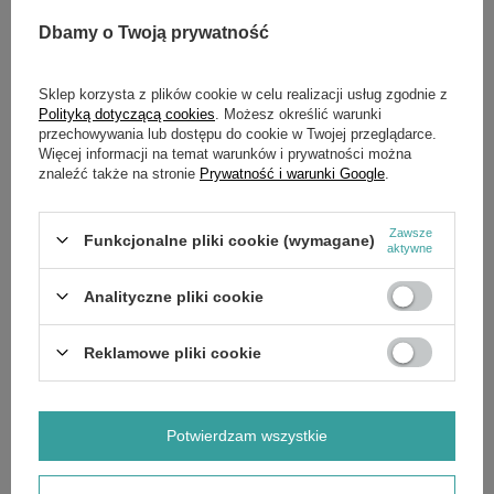
Dbamy o Twoją prywatność
Sklep korzysta z plików cookie w celu realizacji usług zgodnie z
Polityką dotyczącą cookies
. Możesz określić warunki
SZCZEGÓŁOWE DANE
przechowywania lub dostępu do cookie w Twojej przeglądarce.
Więcej informacji na temat warunków i prywatności można
OPINIE
(0)
znaleźć także na stronie
Prywatność i warunki Google
.
Zawsze
OSTATNIO OGLĄDANE
Funkcjonalne pliki cookie (wymagane)
aktywne
Analityczne pliki cookie
Cięgno regulatora B&S Quantum CZĘŚĆ
Reklamowe pliki cookie
ORYGINALNA
54,00 zł
Potwierdzam wszystkie