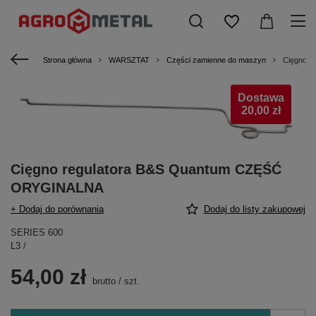
Strona główna
WARSZTAT
Części zamienne do maszyn
Cięgno 
Dostawa
20,00 zł
Cięgno regulatora B&S Quantum CZĘŚĆ
ORYGINALNA
+ Dodaj do porównania
Dodaj do listy zakupowej
SERIES 600
L3 /
54,00 zł
brutto
/
szt.