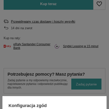
Kup teraz
Przewidywany czas dostawy i koszty wysyłki
14
dni na zwrot
Kup na raty:
eRaty Santander Consumer
Szybki Leasing w 15 minut
Bank
Potrzebujesz pomocy? Masz pytania?
Zadaj pytanie a my odpowiemy niezwłocznie,
Zadaj pytanie
najciekawsze pytania i odpowiedzi publikując
dla innych.
Konfiguracja zgód
OPIS