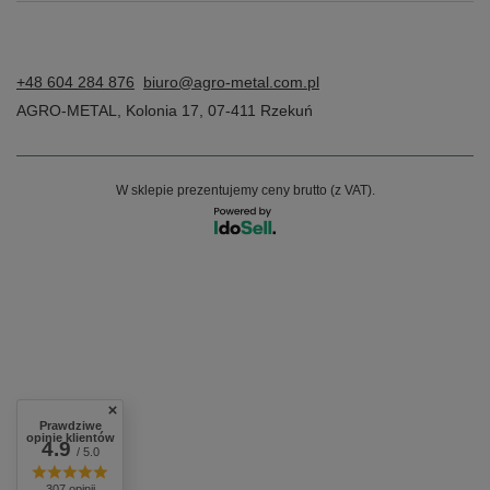
+48 604 284 876
biuro@agro-metal.com.pl
AGRO-METAL
,
Kolonia 17
,
07-411
Rzekuń
W sklepie prezentujemy ceny brutto (z VAT).
Prawdziwe
opinie klientów
4.9
/ 5.0
307 opinii