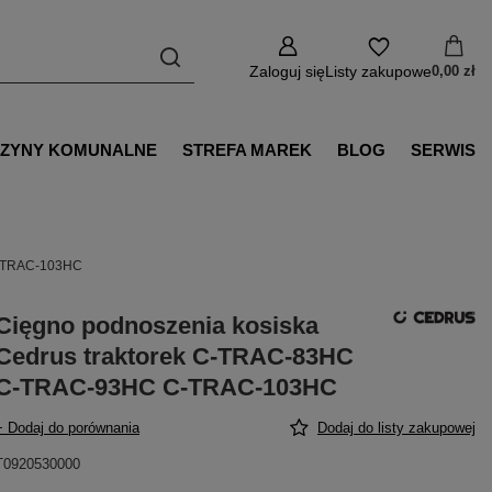
Zaloguj się
Listy zakupowe
0,00 zł
ZYNY KOMUNALNE
STREFA MAREK
BLOG
SERWIS
C-TRAC-103HC
Cięgno podnoszenia kosiska
Cedrus traktorek C-TRAC-83HC
C-TRAC-93HC C-TRAC-103HC
+ Dodaj do porównania
Dodaj do listy zakupowej
T0920530000