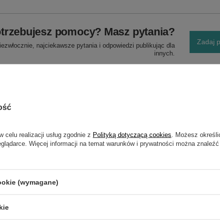
trzebujesz pomocy? Masz pytania?
Zadaj p
ezwłocznie, najciekawsze pytania i odpowiedzi publikując dla
innych.
ość
w celu realizacji usług zgodnie z
Polityką dotyczącą cookies
. Możesz określi
eglądarce. Więcej informacji na temat warunków i prywatności można znaleźć
NAPISZ SWOJĄ OPINIĘ
Twoja ocena:
cookie (wymagane)
5/5
kie