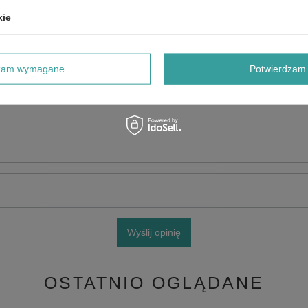
kie
dzam wymagane
Potwierdzam 
e produktu:
Wyślij opinię
OSTATNIO OGLĄDANE