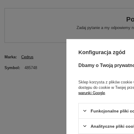
Po
Zadaj pytanie a my odpowiemy ni
Konfiguracja zgód
Marka
Cedrus
Dbamy o Twoją prywatn
Symbol
485748
Sklep korzysta z plików cookie 
dostępu do cookie w Twojej prz
warunki Google
.
Funkcjonalne pliki 
Analityczne pliki coo