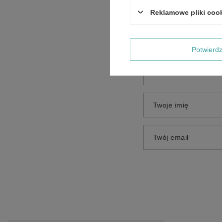
Treść twojej opinii
Reklamowe pliki coo
Potwier
Dodaj własne zdjęci
Twoje imię
Twój email