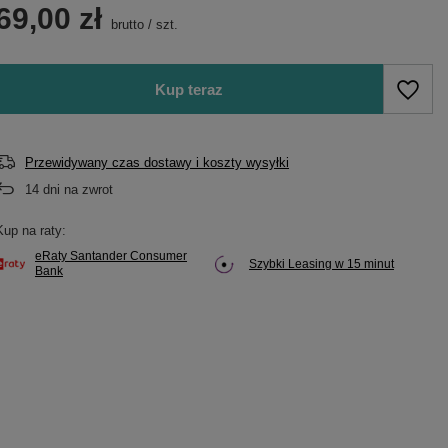
69,00 zł
brutto
/
szt.
Kup teraz
Przewidywany czas dostawy i koszty wysyłki
14
dni na zwrot
Kup na raty:
eRaty Santander Consumer
Szybki Leasing w 15 minut
Bank