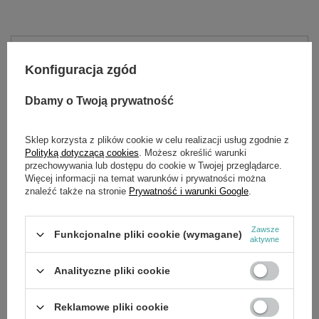
Potrzebujesz pomocy? Masz pytania?
Konfiguracja zgód
Zadaj pytanie a my odpowiemy niezwłocznie,
Zadaj pytanie
najciekawsze pytania i odpowiedzi publikując
dla innych.
Dbamy o Twoją prywatność
Sklep korzysta z plików cookie w celu realizacji usług zgodnie z
Polityką dotyczącą cookies
. Możesz określić warunki
SZCZEGÓŁOWE DANE
przechowywania lub dostępu do cookie w Twojej przeglądarce.
Więcej informacji na temat warunków i prywatności można
znaleźć także na stronie
Prywatność i warunki Google
.
Marka
Cedrus
Symbol
010106
Zawsze
Funkcjonalne pliki cookie (wymagane)
aktywne
OPINIE
(0)
Analityczne pliki cookie
Reklamowe pliki cookie
OSTATNIO OGLĄDANE