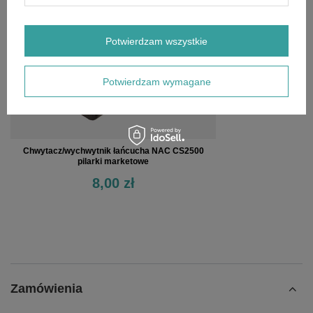
Potwierdzam wszystkie
Potwierdzam wymagane
Chwytacz/wychwytnik łańcucha NAC CS2500
pilarki marketowe
8,00 zł
Zamówienia