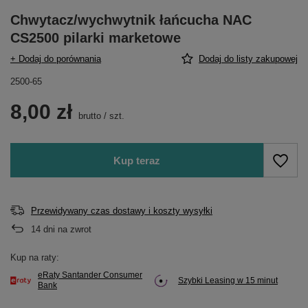
Chwytacz/wychwytnik łańcucha NAC
CS2500 pilarki marketowe
+ Dodaj do porównania
Dodaj do listy zakupowej
2500-65
8,00 zł
brutto
/
szt.
Kup teraz
Przewidywany czas dostawy i koszty wysyłki
14
dni na zwrot
Kup na raty:
eRaty Santander Consumer
Szybki Leasing w 15 minut
Bank