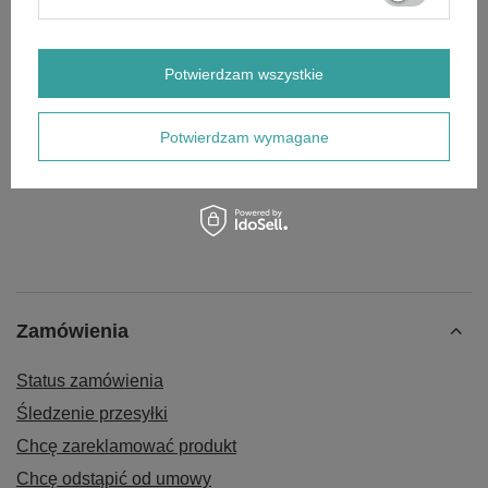
OSTATNIO OGLĄDANE
Potwierdzam wszystkie
Brzeszczot BAHCO do pił szablastych do drewna i
metalu 150mm (T/" 6)
Potwierdzam wymagane
125,00 zł
Zamówienia
Status zamówienia
Śledzenie przesyłki
Chcę zareklamować produkt
Chcę odstąpić od umowy