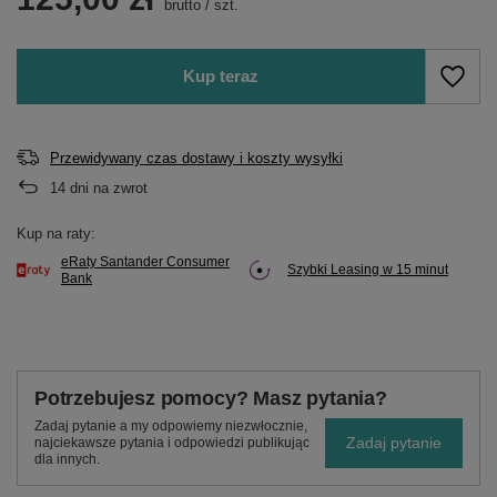
brutto
/
szt.
Kup teraz
Przewidywany czas dostawy i koszty wysyłki
14
dni na zwrot
Kup na raty:
eRaty Santander Consumer
Szybki Leasing w 15 minut
Bank
Potrzebujesz pomocy? Masz pytania?
Zadaj pytanie a my odpowiemy niezwłocznie,
Zadaj pytanie
najciekawsze pytania i odpowiedzi publikując
dla innych.