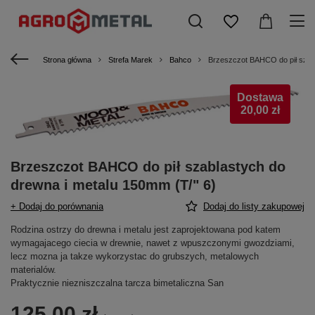
Strona główna
Strefa Marek
Bahco
Brzeszczot BAHCO do pił szabl
Dostawa
20,00 zł
Brzeszczot BAHCO do pił szablastych do
drewna i metalu 150mm (T/" 6)
+ Dodaj do porównania
Dodaj do listy zakupowej
Rodzina ostrzy do drewna i metalu jest zaprojektowana pod katem
wymagajacego ciecia w drewnie, nawet z wpuszczonymi gwozdziami,
lecz mozna ja takze wykorzystac do grubszych, metalowych
materialów.
Praktycznie niezniszczalna tarcza bimetaliczna San
125,00 zł