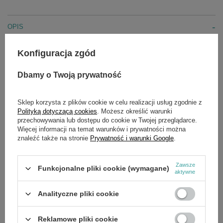
OPIS
Rodzina ostrzy do drewna i metalu jest zaprojektowana
Konfiguracja zgód
pod kątem wymagającego cięcia w drewnie, nawet z
wpuszczonymi gwoździami, lecz można ją także
Dbamy o Twoją prywatność
wykorzystać do grubszych, metalowych materiałów.
Praktycznie niezniszczalna tarcza bimetaliczna
Sandflex® do wszystkich materiałów i typów cięcia
Sklep korzysta z plików cookie w celu realizacji usług zgodnie z
Standardowe (ST) brzeszczoty bimetaliczne ze
zgrubnymi, precyzyjnymi zębami to seria elastycznych
Polityką dotyczącą cookies
. Możesz określić warunki
brzeszczotów ze standardowym korpusem, który
przechowywania lub dostępu do cookie w Twojej przeglądarce.
sprawia, że produkt jest bardziej elastyczny i łatwiej
Więcej informacji na temat warunków i prywatności można
można go zginać.
znaleźć także na stronie
Prywatność i warunki Google
.
Zawsze
Funkcjonalne pliki cookie (wymagane)
aktywne
SZCZEGÓŁOWE DANE
Analityczne pliki cookie
OPINIE
(0)
Reklamowe pliki cookie