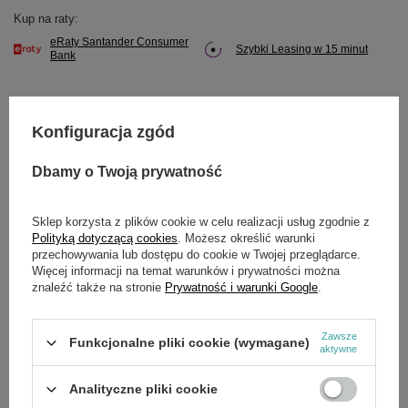
Kup na raty:
eRaty Santander Consumer
Szybki Leasing w 15 minut
Bank
Konfiguracja zgód
Potrzebujesz pomocy? Masz pytania?
Dbamy o Twoją prywatność
Zadaj pytanie a my odpowiemy niezwłocznie,
Zadaj pytanie
najciekawsze pytania i odpowiedzi publikując
dla innych.
Sklep korzysta z plików cookie w celu realizacji usług zgodnie z
Polityką dotyczącą cookies
. Możesz określić warunki
przechowywania lub dostępu do cookie w Twojej przeglądarce.
Więcej informacji na temat warunków i prywatności można
SZCZEGÓŁOWE DANE
znaleźć także na stronie
Prywatność i warunki Google
.
Marka
Cedrus
Zawsze
Funkcjonalne pliki cookie (wymagane)
aktywne
Symbol
2601600142-0001
Analityczne pliki cookie