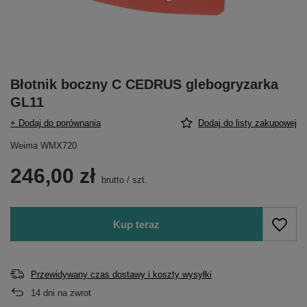
Błotnik boczny C CEDRUS glebogryzarka
GL11
+ Dodaj do porównania
Dodaj do listy zakupowej
Weima WMX720
246,00 zł
brutto
/
szt.
Kup teraz
Przewidywany czas dostawy i koszty wysyłki
14
dni na zwrot