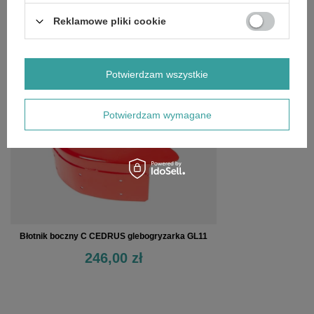
OPINIE
(0)
Reklamowe pliki cookie
OSTATNIO OGLĄDANE
Potwierdzam wszystkie
Potwierdzam wymagane
Błotnik boczny C CEDRUS glebogryzarka GL11
246,00 zł