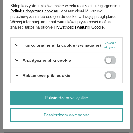
Ilość zębów - 7
Sklep korzysta z plików cookie w celu realizacji usług zgodnie z
Polityką dotyczącą cookies
. Możesz określić warunki
Średnica zewnętrzna - 66 mm
przechowywania lub dostępu do cookie w Twojej przeglądarce.
Średnica wewnętrzna - 63 mm
Więcej informacji na temat warunków i prywatności można
znaleźć także na stronie
Prywatność i warunki Google
.
Średnica otworu - 13 mm
Grubość - 27 mm
Zawsze
Funkcjonalne pliki cookie (wymagane)
aktywne
nr katalogowy
Husqvarna 530 04 70-61, 5300470-61, 530047061
Analityczne pliki cookie
modele
Husqvarna 137/142/235/236/240,
Reklamowe pliki cookie
JONSERAD 2035, 2036, 2040, 2041,
PARTNER 365 405,
Potwierdzam wszystkie
Poulan: 255, 295, 2500, 2600, 2750, 2775, 2900, 3050, 4620AV,
P600.
Potwierdzam wymagane
SZCZEGÓŁOWE DANE