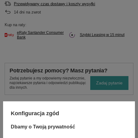
Przewidywany czas dostawy i koszty wysyłki
14
dni na zwrot
Kup na raty:
eRaty Santander Consumer
Szybki Leasing w 15 minut
Bank
Potrzebujesz pomocy? Masz pytania?
Zadaj pytanie a my odpowiemy niezwłocznie,
Zadaj pytanie
najciekawsze pytania i odpowiedzi publikując
dla innych.
Konfiguracja zgód
OPIS
Dbamy o Twoją prywatność
Podziałka łańcucha - .325