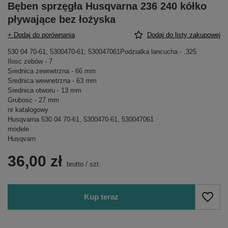
Bęben sprzęgła Husqvarna 236 240 kółko
pływające bez łożyska
+ Dodaj do porównania
Dodaj do listy zakupowej
530 04 70-61; 5300470-61; 530047061Podzialka lancucha - .325
Ilosc zebów - 7
Srednica zewnetrzna - 66 mm
Srednica wewnetrzna - 63 mm
Srednica otworu - 13 mm
Grubosc - 27 mm
nr katalogowy
Husqvarna 530 04 70-61, 5300470-61, 530047061
modele
Husqvarn
36,00 zł
brutto
/
szt.
Kup teraz