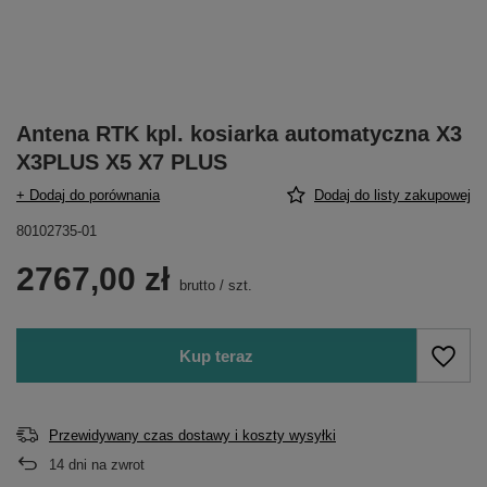
Antena RTK kpl. kosiarka automatyczna X3
X3PLUS X5 X7 PLUS
+ Dodaj do porównania
Dodaj do listy zakupowej
80102735-01
2767,00 zł
brutto
/
szt.
Kup teraz
Przewidywany czas dostawy i koszty wysyłki
14
dni na zwrot