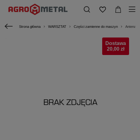
Strona główna
WARSZTAT
Części zamienne do maszyn
Antena R
Dostawa
20,00 zł