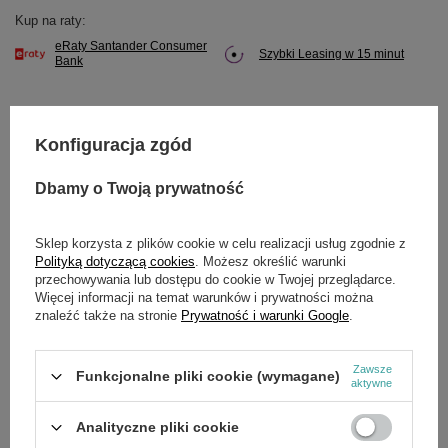
Kup na raty:
eRaty Santander Consumer
Szybki Leasing w 15 minut
Bank
Konfiguracja zgód
Potrzebujesz pomocy? Masz pytania?
Dbamy o Twoją prywatność
Zadaj pytanie a my odpowiemy niezwłocznie,
Zadaj pytanie
najciekawsze pytania i odpowiedzi publikując
dla innych.
Sklep korzysta z plików cookie w celu realizacji usług zgodnie z
Polityką dotyczącą cookies
. Możesz określić warunki
przechowywania lub dostępu do cookie w Twojej przeglądarce.
Więcej informacji na temat warunków i prywatności można
SZCZEGÓŁOWE DANE
znaleźć także na stronie
Prywatność i warunki Google
.
Marka
Cedrus
Zawsze
Funkcjonalne pliki cookie (wymagane)
aktywne
Symbol
16600843-01
Analityczne pliki cookie