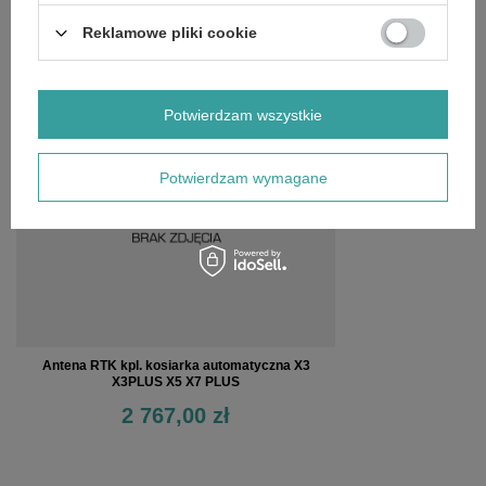
OPINIE
(0)
Reklamowe pliki cookie
OSTATNIO OGLĄDANE
Potwierdzam wszystkie
Potwierdzam wymagane
Antena RTK kpl. kosiarka automatyczna X3
X3PLUS X5 X7 PLUS
2 767,00 zł