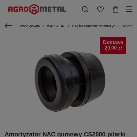
Strona główna
WARSZTAT
Części zamienne do maszyn
Amortyza
Dostawa
20,00 zł
Amortyzator NAC gumowy CS2500 pilarki