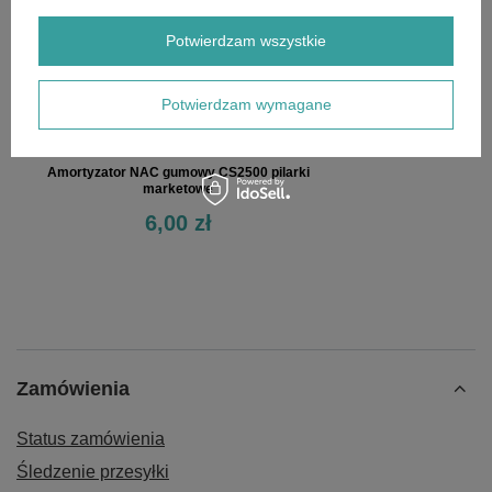
Potwierdzam wszystkie
Potwierdzam wymagane
Amortyzator NAC gumowy CS2500 pilarki
marketowe
6,00 zł
Zamówienia
Status zamówienia
Śledzenie przesyłki