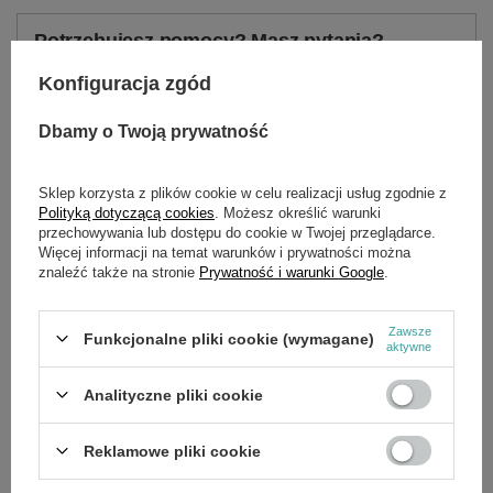
Potrzebujesz pomocy? Masz pytania?
Zadaj pytanie a my odpowiemy niezwłocznie,
Konfiguracja zgód
Zadaj pytanie
najciekawsze pytania i odpowiedzi publikując
dla innych.
Dbamy o Twoją prywatność
Sklep korzysta z plików cookie w celu realizacji usług zgodnie z
OPIS
Polityką dotyczącą cookies
. Możesz określić warunki
przechowywania lub dostępu do cookie w Twojej przeglądarce.
Więcej informacji na temat warunków i prywatności można
znaleźć także na stronie
Prywatność i warunki Google
.
SZCZEGÓŁOWE DANE
Zawsze
Funkcjonalne pliki cookie (wymagane)
aktywne
OPINIE
(0)
Analityczne pliki cookie
OSTATNIO OGLĄDANE
Reklamowe pliki cookie