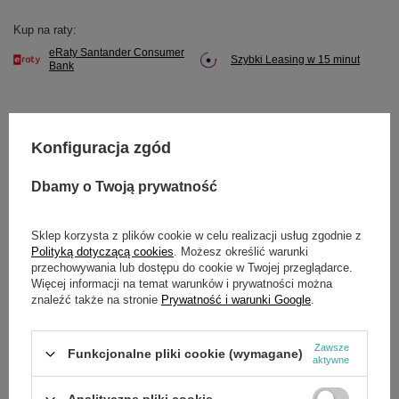
Kup na raty:
eRaty Santander Consumer
Szybki Leasing w 15 minut
Bank
Konfiguracja zgód
Potrzebujesz pomocy? Masz pytania?
Zadaj pytanie a my odpowiemy niezwłocznie,
Dbamy o Twoją prywatność
Zadaj pytanie
najciekawsze pytania i odpowiedzi publikując
dla innych.
Sklep korzysta z plików cookie w celu realizacji usług zgodnie z
Polityką dotyczącą cookies
. Możesz określić warunki
przechowywania lub dostępu do cookie w Twojej przeglądarce.
Więcej informacji na temat warunków i prywatności można
OPIS
znaleźć także na stronie
Prywatność i warunki Google
.
Amortyzator Loncin agregat LC3000i zam.290340051-T63A
Zawsze
CZĘŚĆ ORYGINALNA
Funkcjonalne pliki cookie (wymagane)
aktywne
Analityczne pliki cookie