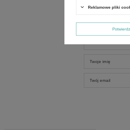
Treść twojej opinii
Reklamowe pliki coo
Potwier
Dodaj własne zdjęci
Twoje imię
Twój email