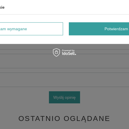
kie
dzam wymagane
Potwierdzam 
e produktu:
Wyślij opinię
OSTATNIO OGLĄDANE