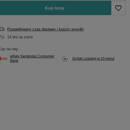
Kup teraz
Przewidywany czas dostawy i koszty wysyłki
14
dni na zwrot
Kup na raty:
eRaty Santander Consumer
Szybki Leasing w 15 minut
Bank