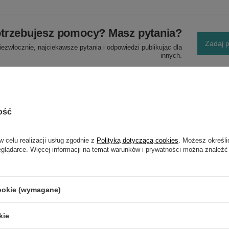
trzebujesz pomocy? Masz pytania?
Zadaj p
ezwłocznie, najciekawsze pytania i odpowiedzi publikując dla
innych.
ość
w celu realizacji usług zgodnie z
Polityką dotyczącą cookies
. Możesz określi
eglądarce. Więcej informacji na temat warunków i prywatności można znaleźć
NAPISZ SWOJĄ OPINIĘ
Twoja ocena:
cookie (wymagane)
5/5
kie