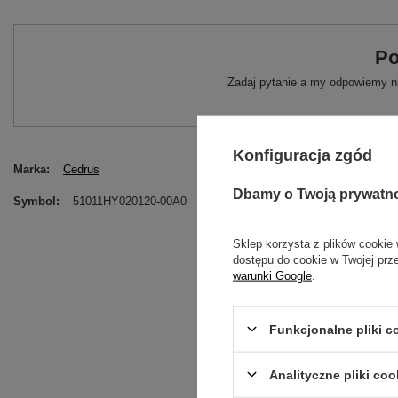
Po
Zadaj pytanie a my odpowiemy ni
Konfiguracja zgód
Marka
Cedrus
Dbamy o Twoją prywatn
Symbol
51011HY020120-00A0
Sklep korzysta z plików cookie 
dostępu do cookie w Twojej prz
warunki Google
.
Funkcjonalne pliki 
Analityczne pliki coo