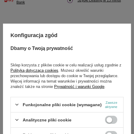
Szybki Leasing w 15 minut
Bank
Potrzebujesz pomocy? Masz pytania?
Konfiguracja zgód
Zadaj pytanie a my odpowiemy niezwłocznie,
Zadaj pytanie
najciekawsze pytania i odpowiedzi publikując
Dbamy o Twoją prywatność
dla innych.
Sklep korzysta z plików cookie w celu realizacji usług zgodnie z
Polityką dotyczącą cookies
. Możesz określić warunki
przechowywania lub dostępu do cookie w Twojej przeglądarce.
SZCZEGÓŁOWE DANE
Więcej informacji na temat warunków i prywatności można
znaleźć także na stronie
Prywatność i warunki Google
.
Marka
Cedrus
Zawsze
Symbol
520073
Funkcjonalne pliki cookie (wymagane)
aktywne
Analityczne pliki cookie
OPINIE
(0)