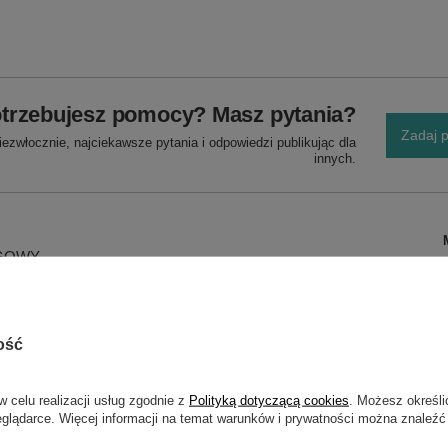
trzebujesz pomocy? Masz pytania?
Zadaj p
ezwłocznie, najciekawsze pytania i odpowiedzi publikując dla
innych.
UGOWY
7500EA 9000EA
 bieguny płaskie SAE
ość
w celu realizacji usług zgodnie z
Polityką dotyczącą cookies
. Możesz określi
eglądarce. Więcej informacji na temat warunków i prywatności można znaleźć