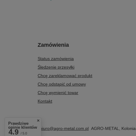
Zamówienia
Status zamówienia
Śledzenie przesyłki
Chcę zareklamować produkt
Chcę odstąpić od umowy
Chcę wymienić towar
Kontakt
Prawdziwe
opinie klientów
+48 604 284 876
biuro@agro-metal.com.pl
AGRO-METAL
,
Kolonia
4.9
/ 5.0