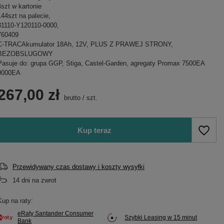
4szt w kartonie
144szt na palecie,
31110-Y120110-0000,
760409
C-TRACAkumulator 18Ah, 12V, PLUS Z PRAWEJ STRONY,
BEZOBSLUGOWY
Pasuje do: grupa GGP, Stiga, Castel-Garden, agregaty Promax 7500EA
9000EA
267,00 zł
brutto
/
szt.
Kup teraz
Przewidywany czas dostawy i koszty wysyłki
14
dni na zwrot
Kup na raty:
eRaty Santander Consumer
Szybki Leasing w 15 minut
Bank