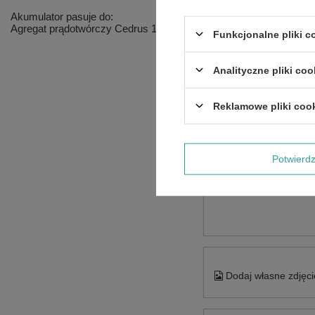
Akumulator pasuje do:
Agregat prądotwórczy Cedrus 10 kW R670 CEDAG10E-3F
Funkcjonalne pliki 
Analityczne pliki coo
Reklamowe pliki coo
Potwier
Treść twojej opinii
Dodaj własne zdjęci