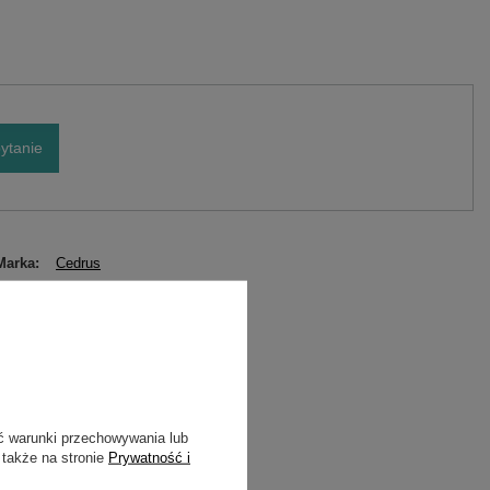
ytanie
Marka
Cedrus
Symbol
550633
ć warunki przechowywania lub
 także na stronie
Prywatność i