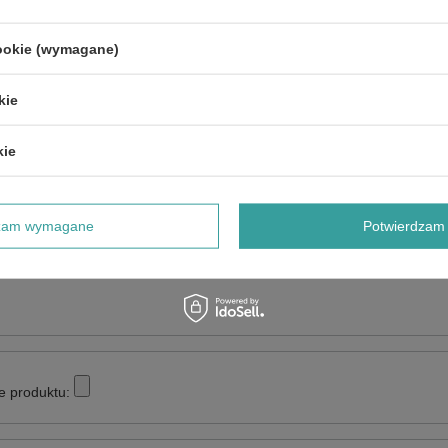
cookie (wymagane)
kie
NAPISZ SWOJĄ OPINIĘ
kie
Twoja ocena:
5/5
dzam wymagane
Potwierdzam 
e produktu: