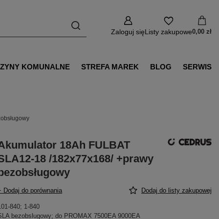
Zaloguj się
Listy zakupowe
0,00 zł
ZYNY KOMUNALNE
STREFA MAREK
BLOG
SERWIS
zobsługowy
Akumulator 18Ah FULBAT
SLA12-18 /182x77x168/ +prawy
bezobsługowy
+ Dodaj do porównania
Dodaj do listy zakupowej
101-840; 1-840
SLA bezobslugowy; do PROMAX 7500EA 9000EA