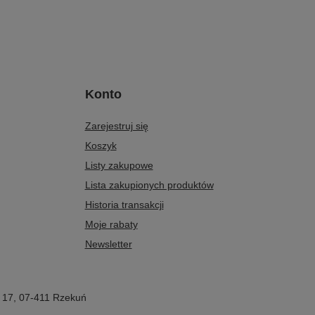
Konto
Zarejestruj się
Koszyk
Listy zakupowe
Lista zakupionych produktów
Historia transakcji
Moje rabaty
Newsletter
 17
,
07-411
Rzekuń