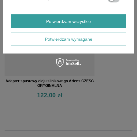
OSTATNIO OGLĄDANE
Potwierdzam wszystkie
Potwierdzam wymagane
Adapter spustowy oleju silnikowego Ariens CZĘŚĆ
ORYGINALNA
122,00 zł