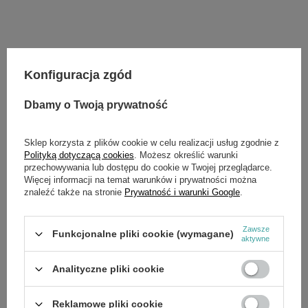
Potrzebujesz pomocy? Masz pytania?
Konfiguracja zgód
Zadaj pytanie a my odpowiemy niezwłocznie,
Zadaj pytanie
najciekawsze pytania i odpowiedzi publikując
Dbamy o Twoją prywatność
dla innych.
Sklep korzysta z plików cookie w celu realizacji usług zgodnie z
Polityką dotyczącą cookies
. Możesz określić warunki
SZCZEGÓŁOWE DANE
przechowywania lub dostępu do cookie w Twojej przeglądarce.
Więcej informacji na temat warunków i prywatności można
znaleźć także na stronie
Prywatność i warunki Google
.
Marka
Cedrus
Symbol
529473400
Zawsze
Funkcjonalne pliki cookie (wymagane)
aktywne
Analityczne pliki cookie
OPINIE
(0)
Reklamowe pliki cookie