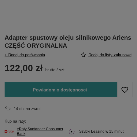
Adapter spustowy oleju silnikowego Ariens
CZĘŚĆ ORYGINALNA
+ Dodaj do porównania
Dodaj do listy zakupowej
122,00 zł
brutto
/
szt.
Powiadom o dostępności
14
dni na zwrot
Kup na raty:
eRaty Santander Consumer
Szybki Leasing w 15 minut
Bank