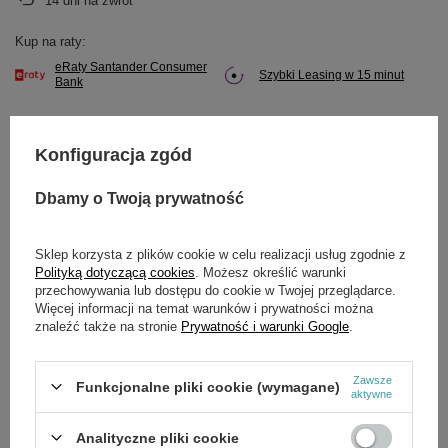
14
dni na zwrot
Kup na raty:
eRaty Santander Consumer
Szybki Leasing w 15 minut
Bank
Konfiguracja zgód
Potrzebujesz pomocy? Masz pytania?
Dbamy o Twoją prywatność
Zadaj pytanie a my odpowiemy niezwłocznie,
Zadaj pytanie
najciekawsze pytania i odpowiedzi publikując
dla innych.
Sklep korzysta z plików cookie w celu realizacji usług zgodnie z
Polityką dotyczącą cookies
. Możesz określić warunki
przechowywania lub dostępu do cookie w Twojej przeglądarce.
Więcej informacji na temat warunków i prywatności można
znaleźć także na stronie
Prywatność i warunki Google
.
SZCZEGÓŁOWE DANE
Zawsze
Marka
Cedrus
Funkcjonalne pliki cookie (wymagane)
aktywne
Symbol
2707700001-0002
Analityczne pliki cookie