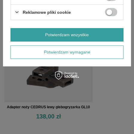
Reklamowe pliki cookie
OPINIE
(0)
OSTATNIO OGLĄDANE
Potwierdzam wszystkie
Potwierdzam wymagane
Adapter noży CEDRUS lewy glebogryzarka GL10
138,00 zł