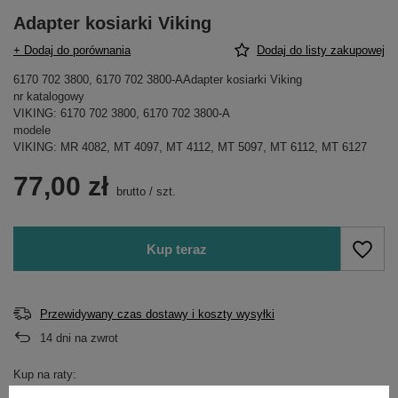
Adapter kosiarki Viking
+ Dodaj do porównania
Dodaj do listy zakupowej
6170 702 3800, 6170 702 3800-AAdapter kosiarki Viking
nr katalogowy
VIKING: 6170 702 3800, 6170 702 3800-A
modele
VIKING: MR 4082, MT 4097, MT 4112, MT 5097, MT 6112, MT 6127
77,00 zł
brutto
/
szt.
Kup teraz
Przewidywany czas dostawy i koszty wysyłki
14
dni na zwrot
Kup na raty:
eRaty Santander Consumer