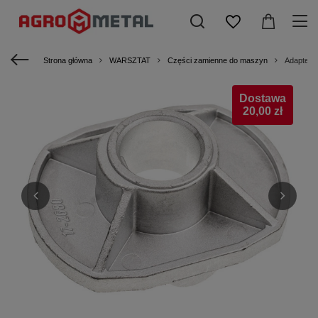
Strona główna
WARSZTAT
Części zamienne do maszyn
Adapter k
Dostawa
20,00 zł