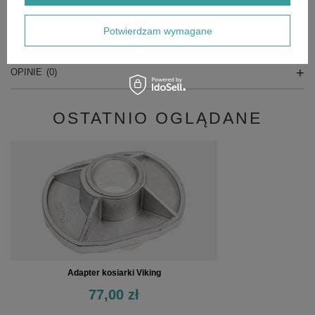
Potwierdzam wymagane
SZCZEGÓŁOWE DANE
OPINIE
(0)
OSTATNIO OGLĄDANE
Adapter kosiarki Viking
77,00 zł