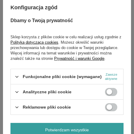
Szybki Leasing w 15 minut
Bank
Konfiguracja zgód
Dbamy o Twoją prywatność
Potrzebujesz pomocy? Masz pytania?
Sklep korzysta z plików cookie w celu realizacji usług zgodnie z
Polityką dotyczącą cookies
. Możesz określić warunki
Zadaj pytanie a my odpowiemy niezwłocznie,
przechowywania lub dostępu do cookie w Twojej przeglądarce.
Zadaj pytanie
najciekawsze pytania i odpowiedzi publikując
Więcej informacji na temat warunków i prywatności można
dla innych.
znaleźć także na stronie
Prywatność i warunki Google
.
Zawsze
Funkcjonalne pliki cookie (wymagane)
aktywne
OPIS
Analityczne pliki cookie
Adapter kosiarki Viking
nr katalogowy
Reklamowe pliki cookie
VIKING: 6170 702 3800, 6170 702 3800-A
modele
VIKING: MR 4082, MT 4097, MT 4112, MT 5097, MT 6112, MT
6127
Potwierdzam wszystkie