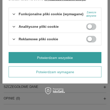
wysokość całkowita 131,8 mm,
wyskość do kołnierza 57,2 mm,
szerokość kołnierza 101,6 mm,
Zawsze
Funkcjonalne pliki cookie (wymagane)
otwór na nóż - gwiazda 6-ramienna,
aktywne
nr katalogowy
Analityczne pliki cookie
MTD: 618-0240, 618-0240A, 618-0240B, 618-0240C, 618-0430,
618-0430A, 618-0430B, 618-0430C, 918-0240, 918-0240A, 918-
0240A, 918-0240B, 918-0240C, 918-0430A, 918-0430B, 918-
Reklamowe pliki cookie
0430C, 9180240C,
TORO: 112-0311,
modele
aparat koszący 46" 48"
Potwierdzam wszystkie
G200, GT180, HH 8200, TH 8200,AG 6145, AH 6180, AH6185,
AH6200,GLX 117 SAL, LT180, SPRINT SLX,
modele produkowane od 1997 roku,
Potwierdzam wymagane
SZCZEGÓŁOWE DANE
OPINIE
(0)