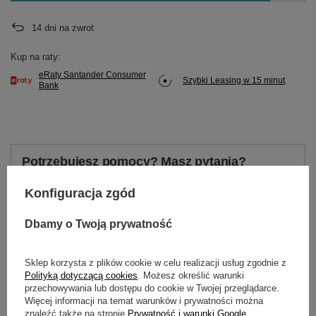
14
dni na zwrot
Kup na raty:
eRaty Santander Consumer
Szybki Leasing w 15 minut
Bank
Potrzebujesz pomocy? Masz pytania?
Zadaj pytanie a my odpowiemy niezwłocznie,
Zadaj pytanie
najciekawsze pytania i odpowiedzi publikując
Konfiguracja zgód
dla innych.
Dbamy o Twoją prywatność
OPIS
Sklep korzysta z plików cookie w celu realizacji usług zgodnie z
Polityką dotyczącą cookies
. Możesz określić warunki
przechowywania lub dostępu do cookie w Twojej przeglądarce.
Adapter kosiarki MTD 48cala gw6ram R/C
Więcej informacji na temat warunków i prywatności można
wymiary
znaleźć także na stronie
Prywatność i warunki Google
.