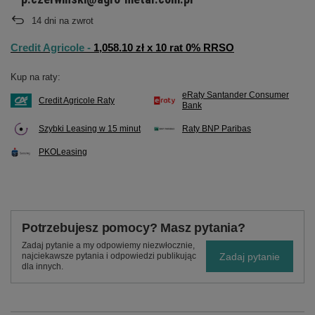
14
dni na zwrot
Credit Agricole -
1,058.10 zł x 10 rat 0% RRSO
Kup na raty:
eRaty Santander Consumer
Credit Agricole Raty
Bank
Szybki Leasing w 15 minut
Raty BNP Paribas
PKOLeasing
Potrzebujesz pomocy? Masz pytania?
Zadaj pytanie a my odpowiemy niezwłocznie,
Zadaj pytanie
najciekawsze pytania i odpowiedzi publikując
dla innych.