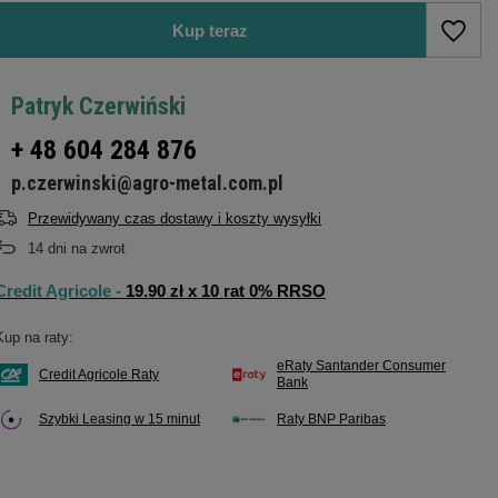
Kup teraz
Patryk Czerwiński
+ 48 604 284 876
p.czerwinski@agro-metal.com.pl
Przewidywany czas dostawy i koszty wysyłki
14
dni na zwrot
Credit Agricole -
19.90 zł x 10 rat 0% RRSO
Kup na raty:
eRaty Santander Consumer
Credit Agricole Raty
Bank
Szybki Leasing w 15 minut
Raty BNP Paribas