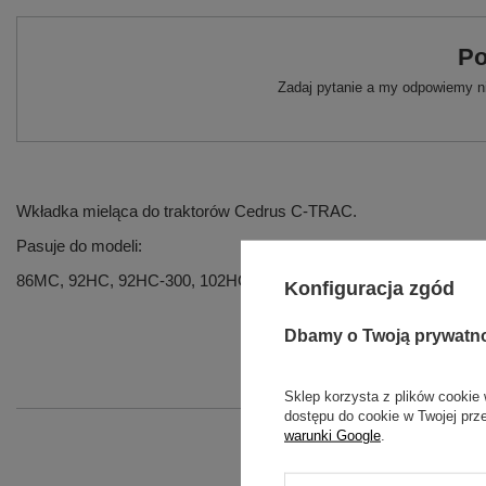
Po
Zadaj pytanie a my odpowiemy ni
Wkładka mieląca do traktorów Cedrus C-TRAC.
Pasuje do modeli:
86MC, 92HC, 92HC-300, 102HC-300, 102HC
Konfiguracja zgód
Dbamy o Twoją prywatn
Sklep korzysta z plików cookie 
dostępu do cookie w Twojej prz
warunki Google
.