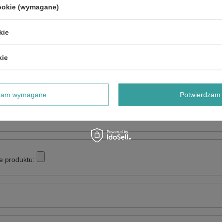
cookie (wymagane)
NAPISZ SWOJĄ OPINIĘ
kie
Twoja ocena:
kie
5/5
dzam wymagane
Potwierdzam 
e produktu: