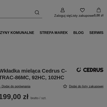
Zaloguj się
Listy zakupowe
0,00 zł
ZYNY KOMUNALNE
STREFA MAREK
BLOG
SERWIS
Wkładka mieląca Cedrus C-
TRAC-86MC, 92HC, 102HC
+ Dodaj do porównania
Dodaj do listy zakupowej
199,00 zł
brutto
/
szt.