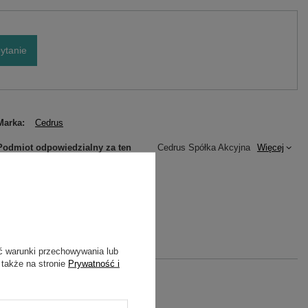
ytanie
Marka
Cedrus
Podmiot odpowiedzialny za ten
Cedrus Spółka Akcyjna
Więcej
produkt na terenie UE
Symbol
C-TRAC-01
Gwarancja
Cedrus
ć warunki przechowywania lub
 także na stronie
Prywatność i