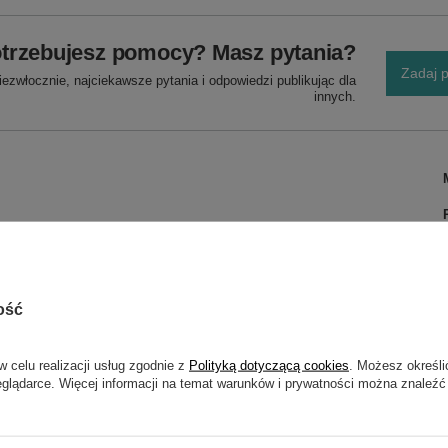
trzebujesz pomocy? Masz pytania?
Zadaj p
ezwłocznie, najciekawsze pytania i odpowiedzi publikując dla
innych.
ość
w celu realizacji usług zgodnie z
Polityką dotyczącą cookies
. Możesz określi
eglądarce. Więcej informacji na temat warunków i prywatności można znaleźć
POKAŻ SZCZEGÓŁY GWARANCJI CEDRUS