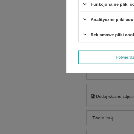
Funkcjonalne pliki 
Analityczne pliki coo
Reklamowe pliki coo
Potwier
Treść twojej opinii
Dodaj własne zdjęci
Twoje imię