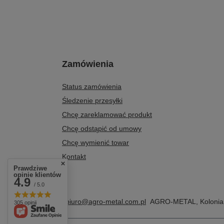
Zamówienia
Status zamówienia
Śledzenie przesyłki
Chcę zareklamować produkt
Chcę odstąpić od umowy
Chcę wymienić towar
Kontakt
Prawdziwe
opinie klientów
4.9
/ 5.0
+48 604 284 876
biuro@agro-metal.com.pl
AGRO-METAL
,
Kolonia
305 opinii