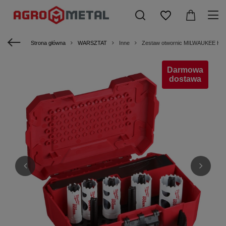
Strona główna
WARSZTAT
Inne
Zestaw otwornic MILWAUKEE Hole 
Darmowa
dostawa