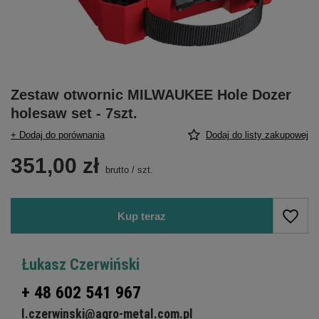
Zestaw otwornic MILWAUKEE Hole Dozer
holesaw set - 7szt.
+ Dodaj do porównania
Dodaj do listy zakupowej
351,00 zł
brutto
/
szt.
Kup teraz
Łukasz Czerwiński
+ 48 602 541 967
l.czerwinski@agro-metal.com.pl