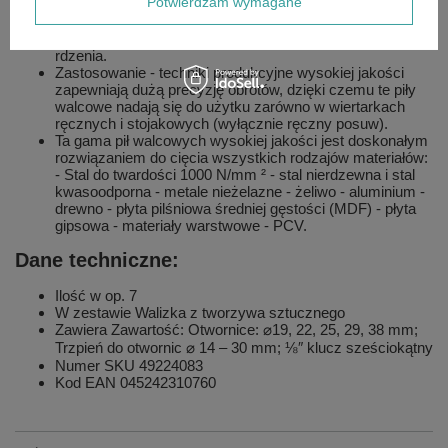
Potwierdzam wymagane
Doskonale wykonana okrągła płyta tylna, szczególnie
ważna w piłach walcowych o większej średnicy.
Ukośne rowki pomagają w usuwaniu i wypychaniu
rdzenia.
Zastosowanie - techniki produkcyjne wysokiej jakości
zapewniają dużą precyzję obrotów, dzięki czemu te piły
walcowe nadają się do użytku zarówno w wiertarkach
ręcznych i stojakowych (wyłącznie ręczny posuw).
Ta gama pił walcowych wysokiej jakości jest doskonałym
rozwiązaniem do cięcia wszystkich rodzajów materiałów:
- Stal do twardości 1000 N/mm ² - stal nierdzewna i stal
kwasoodporna - metale nieżelazne - żeliwo - aluminium -
drewno - płyta pilśniowa średniej gęstości (MDF) - płyta
gipsowa - materiały warstwowe - PCV.
Dane techniczne:
Ilość w op. 7
W zestawie Walizka z tworzywa sztucznego
Zawiera Zawartość: Otwornice: ⌀19, 22, 25, 29, 38 mm;
Trzpień do otwornic ⌀ 14 – 30 mm; ⅛″ klucz sześciokątny
Numer SKU 49224083
Kod EAN 045242310760