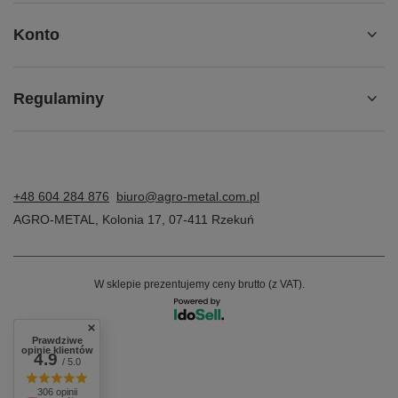
Konto
Regulaminy
+48 604 284 876
biuro@agro-metal.com.pl
AGRO-METAL
,
Kolonia 17
,
07-411
Rzekuń
W sklepie prezentujemy ceny brutto (z VAT).
Prawdziwe
opinie klientów
4.9
/ 5.0
306 opinii