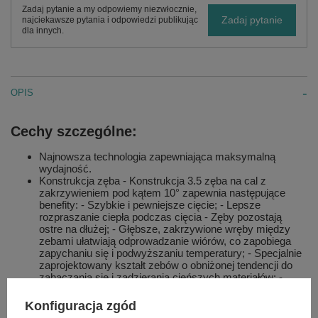
Zadaj pytanie a my odpowiemy niezwłocznie,
Zadaj pytanie
najciekawsze pytania i odpowiedzi publikując
dla innych.
OPIS
Cechy szczególne:
Najnowsza technologia zapewniająca maksymalną
wydajność.
Konstrukcja zęba - Konstrukcja 3.5 zęba na cal z
zakrzywieniem pod kątem 10° zapewnia następujące
benefity: - Szybkie i pewniejsze cięcie; - Lepsze
rozpraszanie ciepła podczas cięcia - Zęby pozostają
ostre na dłużej; - Głębsze, zakrzywione wręby między
zebami ułatwiają odprowadzanie wiórów, co zapobiega
zapychaniu się i podwyższaniu temperatury; - Specjalnie
zaprojektowany kształt zebów o obniżonej tendencji do
zahaczania się i zadzierania cieńszych materiałów; -
Zęby są ustawione naprzemiennie/bocznie, aby
zminimalizować wiązanie i tarcie; - Wymaga mniejszego
Konfiguracja zgód
nacisku przy posuwie; Osiągi się to dzięki agresywnej