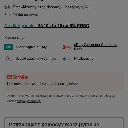
Przewidywany czas dostawy i koszty wysyłki
14
dni na zwrot
Credit Agricole -
35.10 zł x 10 rat 0% RRSO
Kup na raty:
eRaty Santander Consumer
Credit Agricole Raty
Bank
Szybki Leasing w 15 minut
PKOLeasing
Darmowa dostawa do paczkomatu
Smile - dostawy ze sklepów internetowych przy zamówieniu od
70,00 zł
są za
darmo
Więcej informacji.
Potrzebujesz pomocy? Masz pytania?