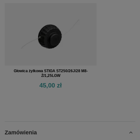
Głowica żyłkowa STIGA ST250/26J/28 M8-
Ż/1,25LGW
45,00 zł
Zamówienia