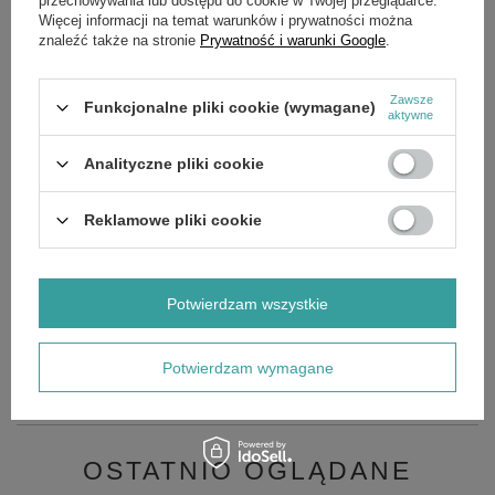
przechowywania lub dostępu do cookie w Twojej przeglądarce.
Więcej informacji na temat warunków i prywatności można
Zadaj pytanie a my odpowiemy niezwłocznie,
znaleźć także na stronie
Prywatność i warunki Google
.
Zadaj pytanie
najciekawsze pytania i odpowiedzi publikując
dla innych.
Zawsze
Funkcjonalne pliki cookie (wymagane)
aktywne
OPIS
Analityczne pliki cookie
STIGA głowica żyłkowa ST250/26J/28 M8-Ż/1,25LGW
Reklamowe pliki cookie
GŁÓWNE PARAMETRY
Potwierdzam wszystkie
SZCZEGÓŁOWE DANE
Potwierdzam wymagane
OPINIE
(0)
OSTATNIO OGLĄDANE