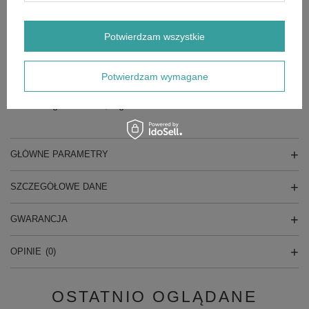
Dane techniczne
Akumulator: 2 x max 20V Li-Ion
Szerokość koszenia: 400mm
Potwierdzam wszystkie
Wysokość koszenia: 25mm-75mm / 6 pozycji
Centralna regulacja wysokości: tak
Metody koszenia: kosz, mulczowanie
Potwierdzam wymagane
Pojemność kosza: 40l
Napęd: brak
Waga netto: 13,9kg
GŁÓWNE PARAMETRY
SZCZEGÓŁOWE DANE
GWARANCJA
OPINIE
(0)
OSTATNIO OGLĄDANE