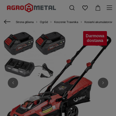
Strona główna
Ogród
Koszenie Trawnika
Kosiarki akumulatorowe
Darmowa
dostawa