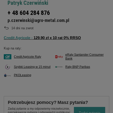
Patryk Czerwiński
+ 48 604 284 876
p.czerwinski@agro-metal.com.pl
14
dni na zwrot
Credit Agricole -
129.90 zł x 10 rat 0% RRSO
Kup na raty:
eRaty Santander Consumer
Credit Agricole Raty
Bank
Szybki Leasing w 15 minut
Raty BNP Paribas
PKOLeasing
Potrzebujesz pomocy? Masz pytania?
Zadaj pytanie a my odpowiemy niezwłocznie,
Zadaj pytanie
najciekawsze pytania i odpowiedzi publikując