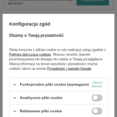
dla innych.
Konfiguracja zgód
OPIS
Dbamy o Twoją prywatność
Kosiarka akumulatorowa Cedrus LM40LiX2 o szerokości
roboczej 40cm zasilana jest za pomocą dwóch baterii.
Wyposażono ją w kosz o pojemności 40l oraz zaślepkę mielącą
Sklep korzysta z plików cookie w celu realizacji usług zgodnie z
trawę. Dzięki składanemu uchwytowi kosiarka nie zajmuje dużo
Polityką dotyczącą cookies
. Możesz określić warunki
miejsca. Duże tylne koła ułatwiają manewrowanie w wąskich
przechowywania lub dostępu do cookie w Twojej przeglądarce.
zakamarkach ogrodu.
Więcej informacji na temat warunków i prywatności można
znaleźć także na stronie
Prywatność i warunki Google
.
Wymaga użycia dwóch baterii najlepiej 4Ah.
W zestawie znajduje się ładowarka + 2 szt. baterii 20V 4Ah.
Zawsze
Funkcjonalne pliki cookie (wymagane)
aktywne
Zalety:
Silnik bezszczotkowy
Analityczne pliki cookie
2 w 1 - wyrzut do kosza, mielenie
Używać z dwoma bateriami o tej samej pojemności
Regulowany uchwyt dla większego komfortu użytkownika
Reklamowe pliki cookie