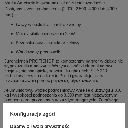
Marka Ameise® to gwarancja jakości i niezawodności.
Dostępny z wys. podnoszenia (2.000, 2.500, 3.000 lub 3.300
mm)
Łatwy w obsłudze i bardzo zwrotny
Mocny silnik podnoszenia 2 kW
Bezobsługowy akumulator żelowy
Wbudowany prostownik
Jungheinrich PROFISHOP to kompetentny partner w dziedzinie
wyposażenia magazynu. Wszystkie wózki akumulatorowe
znajdują się pod opieką serwisu Jungheinrich. Sieć 240
techników serwisu na terenie Polski gwarantuje, że w
przypadku awarii pomoc pojawi się błyskawicznie.
Akumulatorowy wózek podnośnikowy Ameise o udźwigu 1.000
kg i wysokości podnoszenia do 3.300 mm jest niezawodnym
pomocnikiem, przydatnym w każdym magazynie. Zamów go
za pośrednictwem naszego sklepu internetowego!
Konfiguracja zgód
Zakres podnoszenia
90 - 3000 mm
Podwójny maszt
Masztu
teleskopowy (ZT)
Dbamy o Twoją prywatność