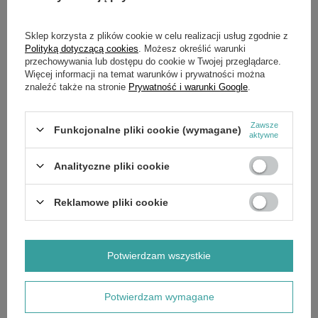
Udźwig
1000 kg
Długość wideł
1150 mm
Sklep korzysta z plików cookie w celu realizacji usług zgodnie z
Długość całkowita
1733 mm
Polityką dotyczącą cookies
. Możesz określić warunki
Prześwit
30 mm
przechowywania lub dostępu do cookie w Twojej przeglądarce.
Prędkość jazdy z ładunkiem / bez
3 / 3,5 km/h
Więcej informacji na temat warunków i prywatności można
ładunku
znaleźć także na stronie
Prywatność i warunki Google
.
Typ akumulatora
żelowy
Pojemność akumulatora
70 Ah/per unit
Zawsze
Funkcjonalne pliki cookie (wymagane)
Materiał rolek podporowych wideł
Poliuretan (PU)
aktywne
Kolor podwozia
Szary Jungheinrich
Czas ładowania akumulatora
12 h
Analityczne pliki cookie
Hamulec
elektromagnetyczny
Liczba akumulatorów
1
Reklamowe pliki cookie
Masa akumulatora
48 kg
Model
Ameise® PSE 1.0 ZT
Obsługa
przez idącego operatora
Powierzchnia dyszla
powlekana proszkowo
Potwierdzam wszystkie
Prostownik
zintegrowana
Prędkość opuszczania z ładunkiem
0,11 / 0,11 m/s
/ bez ładunku
Potwierdzam wymagane
Roboczogodziny
600 h/Jahr