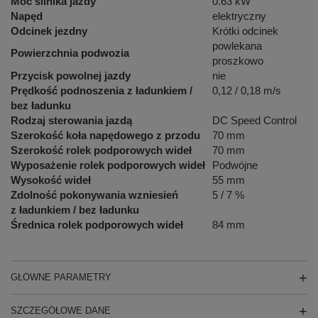
Moc silnika jazdy
0.63 kW
Napęd
elektryczny
Odcinek jezdny
Krótki odcinek
powlekana
Powierzchnia podwozia
proszkowo
Przycisk powolnej jazdy
nie
Prędkość podnoszenia z ładunkiem /
0,12 / 0,18 m/s
bez ładunku
Rodzaj sterowania jazdą
DC Speed Control
Szerokość koła napędowego z przodu
70 mm
Szerokość rolek podporowych wideł
70 mm
Wyposażenie rolek podporowych wideł
Podwójne
Wysokość wideł
55 mm
Zdolność pokonywania wzniesień
5 / 7 %
z ładunkiem / bez ładunku
Średnica rolek podporowych wideł
84 mm
GŁÓWNE PARAMETRY
SZCZEGÓŁOWE DANE