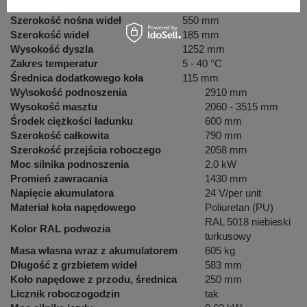
Szerokość dodatkowego koła
55 mm
Szerokość nośna wideł
550 mm
Szerokość wideł
185 mm
Wysokość dyszla
1252 mm
Zakres temperatur
5 - 40 °C
Średnica dodatkowego koła
115 mm
Wy\sokość podnoszenia
2910 mm
Wysokość masztu
2060 - 3515 mm
Środek ciężkości ładunku
600 mm
Szerokość całkowita
790 mm
Szerokość przejścia roboczego
2058 mm
Moc silnika podnoszenia
2.0 kW
Promień zawracania
1430 mm
Napięcie akumulatora
24 V/per unit
Materiał koła napędowego
Poliuretan (PU)
RAL 5018 niebieski
Kolor RAL podwozia
turkusowy
Masa własna wraz z akumulatorem
605 kg
Długość z grzbietem wideł
583 mm
Koło napędowe z przodu, średnica
250 mm
Licznik roboczogodzin
tak