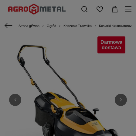
Strona główna
Ogród
Koszenie Trawnika
Kosiarki akumulatorowe
Darmowa
dostawa