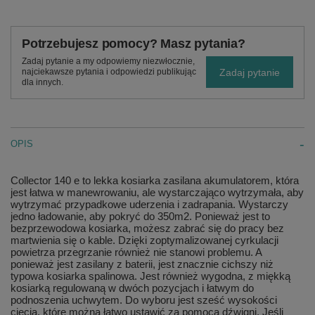
Potrzebujesz pomocy? Masz pytania?
Zadaj pytanie a my odpowiemy niezwłocznie,
Zadaj pytanie
najciekawsze pytania i odpowiedzi publikując
dla innych.
OPIS
Collector 140 e to lekka kosiarka zasilana akumulatorem, która
jest łatwa w manewrowaniu, ale wystarczająco wytrzymała, aby
wytrzymać przypadkowe uderzenia i zadrapania. Wystarczy
jedno ładowanie, aby pokryć do 350m2. Ponieważ jest to
bezprzewodowa kosiarka, możesz zabrać się do pracy bez
martwienia się o kable. Dzięki zoptymalizowanej cyrkulacji
powietrza przegrzanie również nie stanowi problemu. A
ponieważ jest zasilany z baterii, jest znacznie cichszy niż
typowa kosiarka spalinowa. Jest również wygodna, z miękką
kosiarką regulowaną w dwóch pozycjach i łatwym do
podnoszenia uchwytem. Do wyboru jest sześć wysokości
cięcia, które można łatwo ustawić za pomocą dźwigni. Jeśli