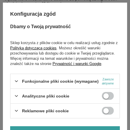
chodzi o koszenie, 40-litrowy kosz na trawę pozwoli
zaoszczędzić czas na opróżnienia. Po zakończeniu pracy
kierownica składa się całkowicie, oszczędzając miejsce do
Konfiguracja zgód
przechowywania.
Dbamy o Twoją prywatność
Ergonomiczna kierownica
silnik bezszczotkowy
centralna regulacja wysokości pracy
Essential seria 100
Sklep korzysta z plików cookie w celu realizacji usług zgodnie z
Hybrydowy kosz na trawę
Polityką dotyczącą cookies
. Możesz określić warunki
Podwójna ładowarka w zestawie
przechowywania lub dostępu do cookie w Twojej przeglądarce.
Akumulator 2x4Ah w zestawie
Więcej informacji na temat warunków i prywatności można
znaleźć także na stronie
Prywatność i warunki Google
.
Wyposażona w dwa akumulatory E-Power 20V 4Ah ta
potężna kosiarka jest idealna do małych i średnich
trawników. Dzięki dołączonemu kluczowi bezpieczeństwa
Zawsze
Funkcjonalne pliki cookie (wymagane)
jest prosta i bezpieczna w obsłudze.
aktywne
Po prostu przekręć pokrętła, aby wyregulować kierownicę
lub złóż ją, aby ułatwić przechowywanie.
Analityczne pliki cookie
Szybkie zamki umożliwiają całkowite złożenie kierownicy
w celu efektywnego przechowywania.
Pojemnik na trawę o pojemności 40 litrów przechowuje
Reklamowe pliki cookie
więcej skoszonej trawy
Dla łatwiejszej konserwacji i dłuższej żywotności. Silnik o
mocy 550 W jest o 30% bardziej wydajny niż silnik
szczotkowy.