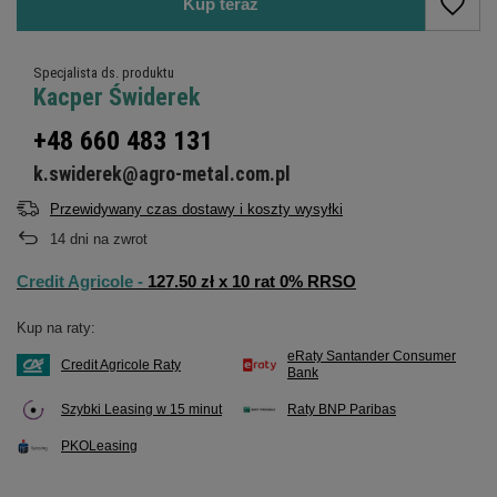
Kup teraz
Specjalista ds. produktu
Kacper Świderek
+48 660 483 131
k.swiderek@agro-metal.com.pl
Przewidywany czas dostawy i koszty wysyłki
14
dni na zwrot
Credit Agricole -
127.50 zł x 10 rat 0% RRSO
Kup na raty:
eRaty Santander Consumer
Credit Agricole Raty
Bank
Szybki Leasing w 15 minut
Raty BNP Paribas
PKOLeasing