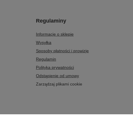
Regulaminy
Informacje o sklepie
Wysyłka
Sposoby płatności i prowizje
Regulamin
Polityka prywatności
Odstąpienie od umowy
Zarządzaj plikami cookie