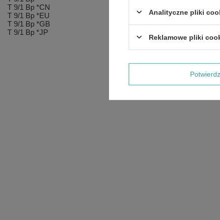
T 9/1 Bp *CN
Analityczne pliki coo
T 9/1 Bp *EU
T 9/1 Bp *GB
T 9/1 Bp *JP
Reklamowe pliki coo
Potwier