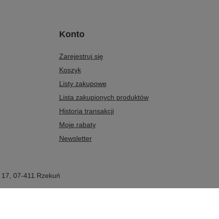
Konto
Zarejestruj się
Koszyk
Listy zakupowe
Lista zakupionych produktów
Historia transakcji
Moje rabaty
Newsletter
 17
,
07-411
Rzekuń