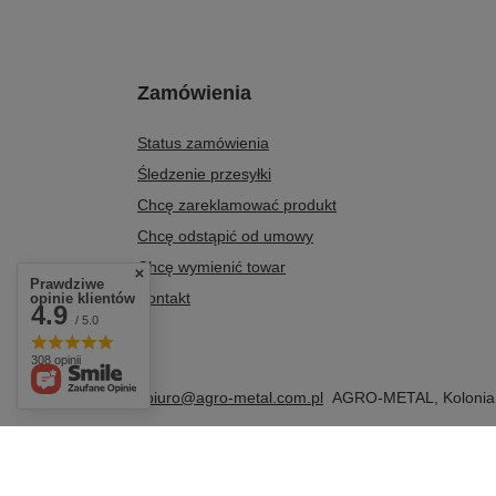
Zamówienia
Status zamówienia
Śledzenie przesyłki
Chcę zareklamować produkt
Chcę odstąpić od umowy
Chcę wymienić towar
Prawdziwe
Kontakt
opinie klientów
4.9
/ 5.0
308 opinii
+48 604 284 876
biuro@agro-metal.com.pl
AGRO-METAL
,
Kolonia
W sklepie prezentujemy ceny brutto (z VAT).