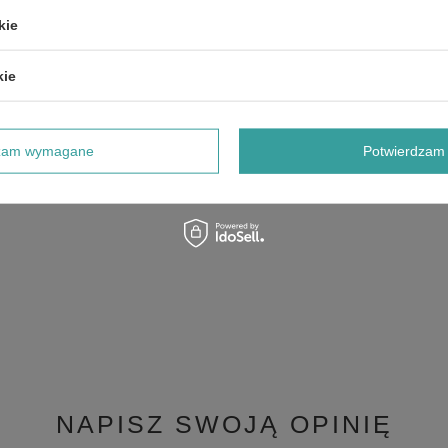
kie
kie
dzam wymagane
Potwierdzam 
NAPISZ SWOJĄ OPINIĘ