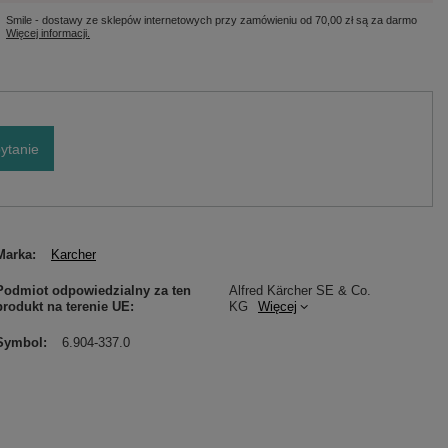
Smile - dostawy ze sklepów internetowych przy zamówieniu od
70,00 zł
są za darmo
Więcej informacji.
ytanie
Marka
Karcher
Podmiot odpowiedzialny za ten
Alfred Kärcher SE & Co.
produkt na terenie UE
KG
Więcej
Symbol
6.904-337.0