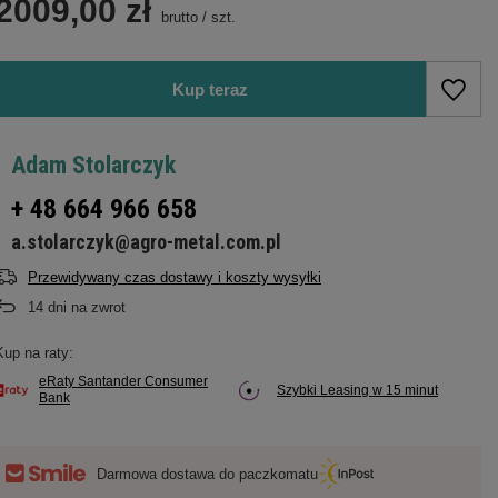
2009,00 zł
brutto
/
szt.
Kup teraz
Adam Stolarczyk
+ 48 664 966 658
a.stolarczyk@agro-metal.com.pl
Przewidywany czas dostawy i koszty wysyłki
14
dni na zwrot
Kup na raty:
eRaty Santander Consumer
Szybki Leasing w 15 minut
Bank
Darmowa dostawa do paczkomatu