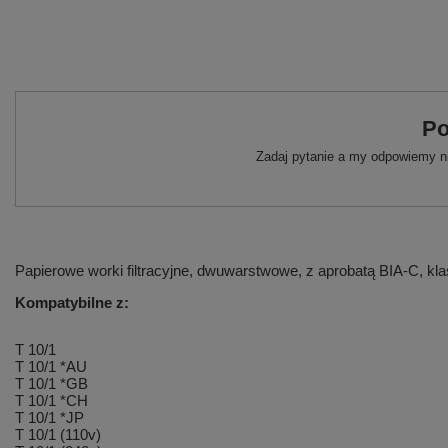
Po
Zadaj pytanie a my odpowiemy ni
Papierowe worki filtracyjne, dwuwarstwowe, z aprobatą BIA-C, kl
Kompatybilne z:
T 10/1
T 10/1 *AU
T 10/1 *GB
T 10/1 *CH
T 10/1 *JP
T 10/1 (110v)