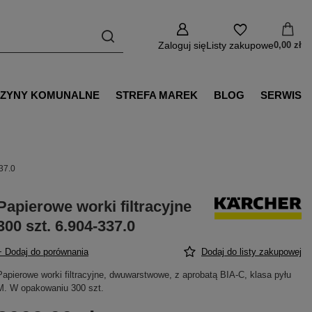
Zaloguj się
Listy zakupowe
0,00 zł
ZYNY KOMUNALNE
STREFA MAREK
BLOG
SERWIS
337.0
Papierowe worki filtracyjne
300 szt. 6.904-337.0
+ Dodaj do porównania
Dodaj do listy zakupowej
Papierowe worki filtracyjne, dwuwarstwowe, z aprobatą BIA-C, klasa pyłu
M. W opakowaniu 300 szt.