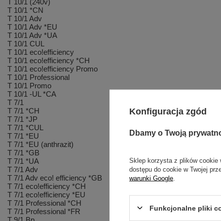
T 10/1 (240v)
T 10/1 *CN
T 10/1 Adv
T 10/1 Adv *EU
T 10/1 Adv *UA
T 10/1 CUL
T 10/1 eco!efficiency
T 10/1 eco!efficiency *CH
T 10/1 eco!efficiency Promo
T 10/1 Professional
T 10/1 Promo
T 10/1 -UL *CA
T 7/1
Konfiguracja zgód
T 7/1 *CH
T 7/1 *JP
T 7/1 *CUL
Dbamy o Twoją prywatn
T 7/1 *EU
T 7/1 *EU (anthrazit)
T 7/1 *GB
Sklep korzysta z plików cookie 
T 7/1 *UA
T 7/1 Adv
dostępu do cookie w Twojej prz
T 7/1 Adv eco! efficiency *GB
warunki Google
.
T 7/1 eco!efficiency *CH
T 7/1 eco!efficiency *EU
T 7/1 Professional *CH
Funkcjonalne pliki 
T 7/1 Professional *FR
T 9/1 Bp