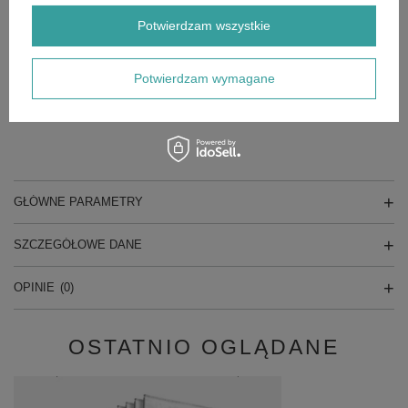
T 7/1 Classic *SEA
Potwierdzam wszystkie
T 7/1 Classic odkurzacz jednofunkcyjny
T 7/1 Classic Promo
T 8/1 *CH
Potwierdzam wymagane
T 8/1 L
T 8/1 L *EU
GŁÓWNE PARAMETRY
SZCZEGÓŁOWE DANE
OPINIE
(0)
OSTATNIO OGLĄDANE