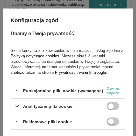
Zadaj pytanie
najciekawsze pytania i odpowiedzi publikując
dla innych.
Konfiguracja zgód
Dbamy o Twoją prywatność
OPIS
Sklep korzysta z plików cookie w celu realizacji usług zgodnie z
Odporne na rozdarcia, trójwarstwowe torebki filtracyjne.
Polityką dotyczącą cookies
. Możesz określić warunki
Posiadają lepsze właściwości filtracyjne, niż tradycyjne torebki
przechowywania lub dostępu do cookie w Twojej przeglądarce.
papierowe (o 10%). Klasa pyłu M. W opakowaniu 10 szt.
Więcej informacji na temat warunków i prywatności można
Kompatybilne z:
znaleźć także na stronie
Prywatność i warunki Google
.
T 7/1 Classic
T 7/1 Classic & Toz Torbas *TR
Zawsze
Funkcjonalne pliki cookie (wymagane)
aktywne
T 7/1 Classic *BR 127V
T 7/1 Classic *BR 220V
Analityczne pliki cookie
T 7/1 Classic *CH
T 7/1 Classic *CN
T 7/1 Classic *EU
Reklamowe pliki cookie
T 7/1 Classic *GB
T 7/1 Classic *JP