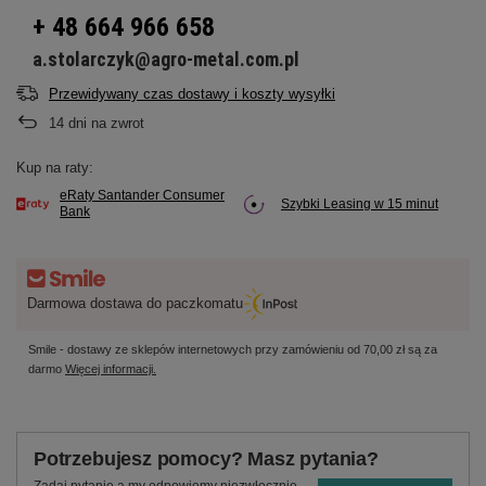
+ 48 664 966 658
a.stolarczyk@agro-metal.com.pl
Przewidywany czas dostawy i koszty wysyłki
14
dni na zwrot
Kup na raty:
eRaty Santander Consumer
Szybki Leasing w 15 minut
Bank
Darmowa dostawa do paczkomatu
Smile - dostawy ze sklepów internetowych przy zamówieniu od
70,00 zł
są za
darmo
Więcej informacji.
Potrzebujesz pomocy? Masz pytania?
Zadaj pytanie a my odpowiemy niezwłocznie,