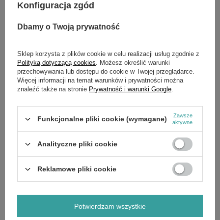
czas pracy.
Konfiguracja zgód
Szybka wymiana ostrzy – beznarzędziowy system
dociskowy.
Dwa wymienne ostrza:
Dbamy o Twoją prywatność
18 cm – do precyzyjnego cięcia żywopłotów.
8 cm – do pielęgnacji krawędzi trawnika.
Sklep korzysta z plików cookie w celu realizacji usług zgodnie z
Polityką dotyczącą cookies
. Możesz określić warunki
Kompaktowa i lekka konstrukcja – waga tylko 0,80 kg.
przechowywania lub dostępu do cookie w Twojej przeglądarce.
Miękki uchwyt – wygodne i pewne trzymanie.
Więcej informacji na temat warunków i prywatności można
Opcjonalny uchwyt teleskopowy – zwiększa komfort
znaleźć także na stronie
Prywatność i warunki Google
.
pracy (niedostępny w zestawie).
System Cięcia
Zawsze
Funkcjonalne pliki cookie (wymagane)
aktywne
Długość cięcia: 18 cm – idealne do formowania krzewów.
Szerokość robocza: 8 cm – doskonałe do krawędzi
trawnika.
Analityczne pliki cookie
Beznarzędziowa wymiana ostrzy – szybka i łatwa zmiana
noży.
Reklamowe pliki cookie
Komfort i Wygoda
Lekka i poręczna konstrukcja – łatwa obsługa.
Miękki uchwyt – komfortowa praca nawet przy dłuższym
Potwierdzam wszystkie
użytkowaniu.
Możliwość podłączenia uchwytu teleskopowego –