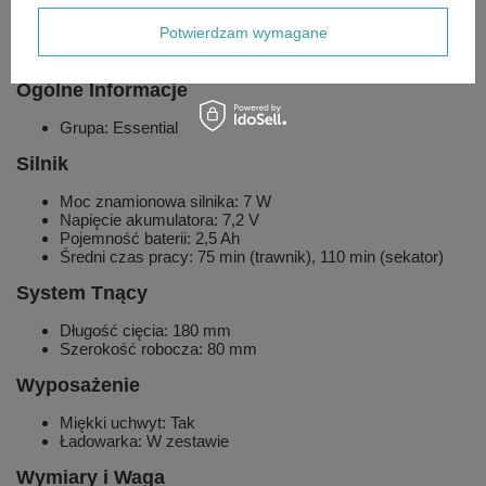
wygodniejsze przycinanie trawy.
Potwierdzam wymagane
Dane Techniczne
Ogólne Informacje
Grupa: Essential
Silnik
Moc znamionowa silnika: 7 W
Napięcie akumulatora: 7,2 V
Pojemność baterii: 2,5 Ah
Średni czas pracy: 75 min (trawnik), 110 min (sekator)
System Tnący
Długość cięcia: 180 mm
Szerokość robocza: 80 mm
Wyposażenie
Miękki uchwyt: Tak
Ładowarka: W zestawie
Wymiary i Waga