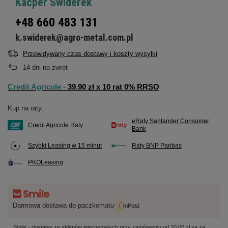
Kacper Świderek
+48 660 483 131
k.swiderek@agro-metal.com.pl
Przewidywany czas dostawy i koszty wysyłki
14
dni na zwrot
Credit Agricole -
39.90 zł x 10 rat 0% RRSO
Kup na raty:
eRaty Santander Consumer
Credit Agricole Raty
Bank
Szybki Leasing w 15 minut
Raty BNP Paribas
PKOLeasing
Darmowa dostawa do paczkomatu
Smile - dostawy ze sklepów internetowych przy zamówieniu od
70,00 zł
są za