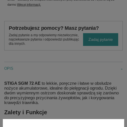
darmo
Więcej informacji.
Potrzebujesz pomocy? Masz pytania?
Zadaj pytanie a my odpowiemy niezwłocznie,
Zadaj pytanie
najciekawsze pytania i odpowiedzi publikując
dla innych.
OPIS
STIGA SGM 72 AE
to lekkie, poręczne i łatwe w obsłudze
nożyce akumulatorowe, idealne do pielęgnacji ogrodu. Dzięki
dwóm wymiennym ostrzom doskonale sprawdzą się zarówno
do precyzyjnego przycinania żywopłotów, jak i korygowania
krawędzi trawnika.
Zalety i Funkcje
Akumulator litowo-jonowy 7,2 V 2,5 Ah – zapewnia długi