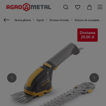
Strona główna
Ogród
Drzewa i Krzewy
Nożyce do żywopłotu
Dostawa
20,00 zł