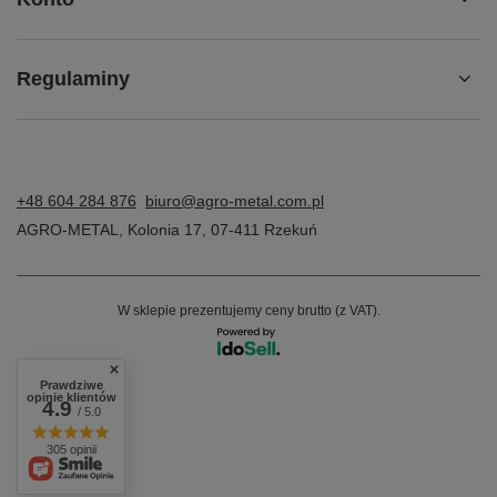
Regulaminy
+48 604 284 876
biuro@agro-metal.com.pl
AGRO-METAL
,
Kolonia 17
,
07-411
Rzekuń
W sklepie prezentujemy ceny brutto (z VAT).
Prawdziwe
opinie klientów
4.9
/ 5.0
305 opinii