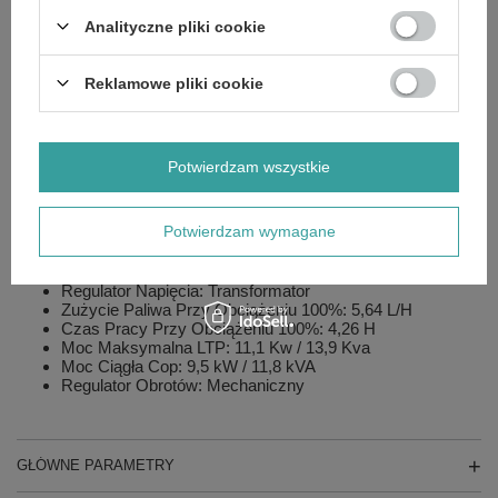
Zasilanie: Wolnossący
Model: GX630
Analityczne pliki cookie
Czas Pracy Przy 75% Obciążenia*: 5,77 H
Współczynnik Mocy: 0,8 Cos Φ
Poziom Hałasu: 89 Db(A)
Reklamowe pliki cookie
Zużycie Paliwa Przy 75% Obciążenia: 4,23 L/H
Pojemność: 688 cm3
Poziom Ciśnienia Akustycznego Db(A) z odl. 7m: 61
Db(A)
Potwierdzam wszystkie
System Chłodzenia Silnika: Powietrze
Obroty Znamionowe: 3000 rpm
Paliwo: Benzyna
Potwierdzam wymagane
Pojemność Układu Smarowania: 1,9 L
Klasa IP: 23
Bieguny: 2
Regulator Napięcia: Transformator
Zużycie Paliwa Przy Obciążeniu 100%: 5,64 L/H
Czas Pracy Przy Obciążeniu 100%: 4,26 H
Moc Maksymalna LTP: 11,1 Kw / 13,9 Kva
Moc Ciągła Cop: 9,5 kW / 11,8 kVA
Regulator Obrotów: Mechaniczny
GŁÓWNE PARAMETRY