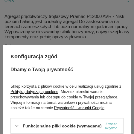
OPIS
Agregat prądotwórczy trójfazowy Pramac P12000 AVR -
Niski
poziom hałasu, jest to idealny agregat Do zastosowania na
terenach zamieszkałych lub poza normalnymi godzinami pracy.
Wyposażony w niezawodny silnik benzynowy, najwyższej klasy
komponenty oraz pełnię oprzyrządowania.
Zalety:
Silnik Honda GX630
Konfiguracja zgód
Wyciszona obudowa
Duży zbiornik paliwa 24 l
Dbamy o Twoją prywatność
Rozruch elektryczny
Dane techniczne:
Sklep korzysta z plików cookie w celu realizacji usług zgodnie z
Polityką dotyczącą cookies
. Możesz określić warunki
Długość X Szerokość X Wysokość: 990 X 602 X 826 Mm
przechowywania lub dostępu do cookie w Twojej przeglądarce.
Producent Silnika: Honda
Więcej informacji na temat warunków i prywatności można
Pojemność Zbiornika Paliwa: 24 L
znaleźć także na stronie
Prywatność i warunki Google
.
Rozruch: Elektryczny
Częstotliwość: 50 Hz
Napięcie: 400 V
Zawsze
Klasa Izolacji: H
Funkcjonalne pliki cookie (wymagane)
aktywne
Ciężar: 188 Kg