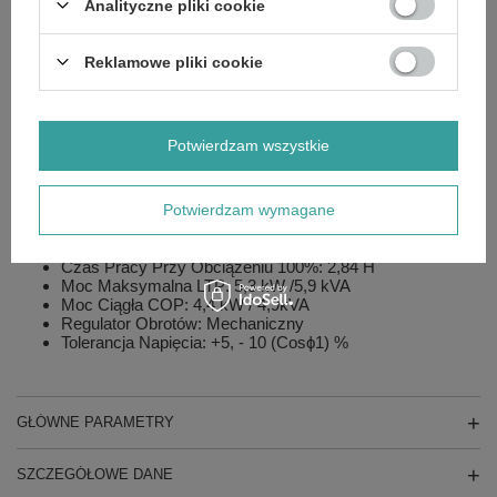
Zasilanie: Wolnossący
Analityczne pliki cookie
Model: L100N
Czas Pracy Przy 75% Obciążenia*: 3,79 H
Współczynnik Mocy: 0,9 Cos Φ
Reklamowe pliki cookie
Zużycie Paliwa Przy 75% Obciążenia: 1,45 L/H
Pojemność: 435 Cm3
System Chłodzenia Silnika: Powietrze
Obroty Znamionowe: 3000 Rpm
Potwierdzam wszystkie
Paliwo: Diesel
Pojemność Układu Smarowania: 1,6 L
Klasa IP: 23
Potwierdzam wymagane
Bieguny: 2
Regulator Napięcia: Kondensator
Zużycie Paliwa Przy Obciążeniu 100%: 1,94 L/H
Czas Pracy Przy Obciążeniu 100%: 2,84 H
Moc Maksymalna LTP: 5,3 kW /5,9 kVA
Moc Ciągła COP: 4,4 kW / 4,9kVA
Regulator Obrotów: Mechaniczny
Tolerancja Napięcia: +5, - 10 (Cosϕ1) %
GŁÓWNE PARAMETRY
SZCZEGÓŁOWE DANE