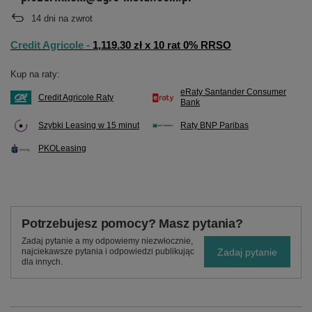
14
dni na zwrot
Credit Agricole -
1,119.30 zł x 10 rat 0% RRSO
Kup na raty:
eRaty Santander Consumer
Credit Agricole Raty
Bank
Szybki Leasing w 15 minut
Raty BNP Paribas
PKOLeasing
Potrzebujesz pomocy? Masz pytania?
Zadaj pytanie a my odpowiemy niezwłocznie,
Zadaj pytanie
najciekawsze pytania i odpowiedzi publikując
dla innych.