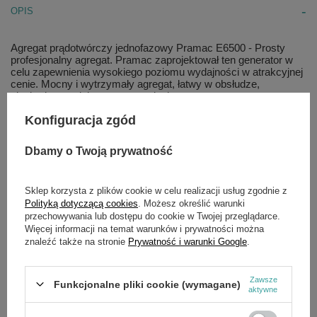
OPIS
Agregat prądotwórczy jednofazowy Pramac E6500 -
Prosty
profesjonalny agregat. Pramac zaprojektował ten generator w
celu zapewnienia wysokiego poziomu wydajności w atrakcyjnej
cenie. Mocny i wytrzymały agregat, łatwy w obsłudze,
niezbędny w wielu zastosowaniach.
Zalety:
Konfiguracja zgód
Silnik Yanmar L100
Dbamy o Twoją prywatność
Solidna rama rurowa
Chłodzony powietrzem
Sklep korzysta z plików cookie w celu realizacji usług zgodnie z
Dane techniczne:
Polityką dotyczącą cookies
. Możesz określić warunki
przechowywania lub dostępu do cookie w Twojej przeglądarce.
Długość X Szerokość X Wysokość: 760 X 540 X 560 mm
Więcej informacji na temat warunków i prywatności można
Producent Silnika: Yanmar
znaleźć także na stronie
Prywatność i warunki Google
.
Pojemność Zbiornika Paliwa: 5,5 L
Rozruch: Ręczny
Częstotliwość: 50 Hz
Zawsze
Napięcie: 230 V
Funkcjonalne pliki cookie (wymagane)
aktywne
Klasa Izolacji: H
Ciężar: 94 Kg