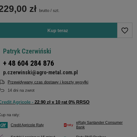
229,00 zł
brutto
/
szt.
Kup teraz
Patryk Czerwiński
+ 48 604 284 876
p.czerwinski@agro-metal.com.pl
Przewidywany czas dostawy i koszty wysyłki
14
dni na zwrot
Credit Agricole -
22.90 zł x 10 rat 0% RRSO
Kup na raty:
eRaty Santander Consumer
Credit Agricole Raty
Bank