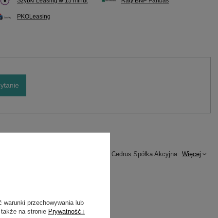
Szybki Leasing w 15 minut
Raty BNP Paribas
PKOLeasing
ytanie
Marka
Cedrus
Podmiot odpowiedzialny za ten
Cedrus Spółka Akcyjna
Więcej
produkt na terenie UE
Symbol
CEDRZM01
Gwarancja
Cedrus
ć warunki przechowywania lub
 także na stronie
Prywatność i