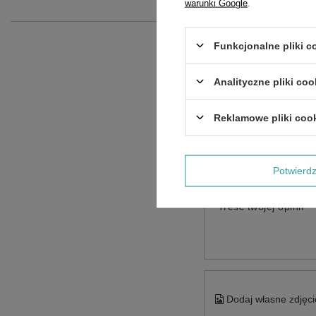
warunki Google
.
Funkcjonalne pliki 
Analityczne pliki coo
Reklamowe pliki coo
Potwier
Treść twojej opinii
Dodaj własne zdjęci