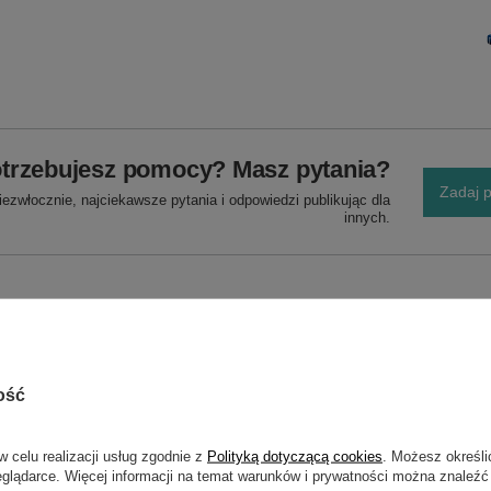
trzebujesz pomocy? Masz pytania?
Zadaj p
ezwłocznie, najciekawsze pytania i odpowiedzi publikując dla
innych.
przekształcić nasze urządzenie w sprzęt uniwersalny,
ość
w celu realizacji usług zgodnie z
Polityką dotyczącą cookies
. Możesz określi
eglądarce. Więcej informacji na temat warunków i prywatności można znaleźć