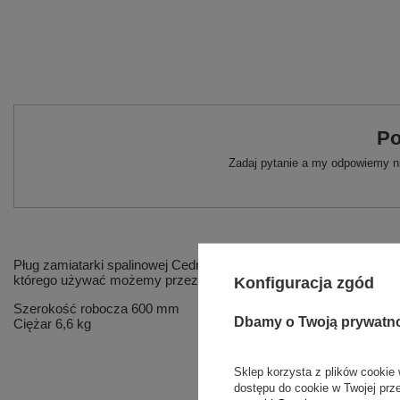
Po
Zadaj pytanie a my odpowiemy ni
Pług zamiatarki spalinowej Cedrus ZM02 pozwoli w szybki sposób 
którego używać możemy przez cały rok.
Konfiguracja zgód
Szerokość robocza
600 mm
Dbamy o Twoją prywatn
Ciężar
6,6 kg
Sklep korzysta z plików cookie 
dostępu do cookie w Twojej prz