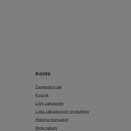
Konto
Zarejestruj się
Koszyk
Listy zakupowe
Lista zakupionych produktów
Historia transakcji
Moje rabaty