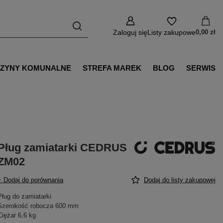
Zaloguj się
Listy zakupowe
0,00 zł
ZYNY KOMUNALNE
STREFA MAREK
BLOG
SERWIS
Pług zamiatarki CEDRUS
ZM02
+ Dodaj do porównania
Dodaj do listy zakupowej
Pług do zamiatarki
Szerokość robocza 600 mm
Ciężar 6,6 kg