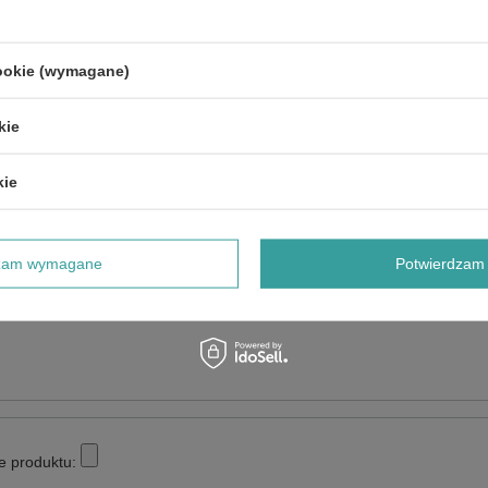
cookie (wymagane)
POKAŻ SZCZEGÓŁY GWARANCJI CEDRUS
kie
NAPISZ SWOJĄ OPINIĘ
kie
Twoja ocena:
5/5
dzam wymagane
Potwierdzam 
e produktu: