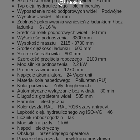
Szerokość rolek podporowych wideł 70 mm
Typ oleju hydraulicznego olej mineralny
Wyposażenie rolek podporowych wideł Podwójne
Wysokość wideł 55 mm
Zdolność pokonywania wzniesień z ładunkiem / bez
ładunku 6 / 16 %
Średnica rolek podporowych wideł 80 mm
Wy\sokość podnoszenia 3300 mm
Wysokość masztu 2115 - 3730 mm
Środek ciężkości ładunku 600 mm
Szerokość całkowita 800 mm
Szerokość przejścia roboczego 2103 mm
Moc silnika podnoszenia 2.2 kW
Promień zawracania 1270 mm
Napięcie akumulatora 24 V/per unit
Materiał koła napędowego Poliuretan (PU)
Kolor podwozia Żółty Jungheinrich
Automatyczne wyłączanie bez wkładu 30 min
Długość z grzbietem wideł 535 mm
Hamulec elektryczna
Kolor dyszla RAL RAL 7016 szary antracyt
Lepkość oleju hydraulicznego wg ISO-VG 46
Licznik roboczogodzin tak
Moc silnika jazdy 1 kW
Napęd elektryczny
Obsługa przez idącego operatora
Powierzchnia dyszla powlekana proszkowo