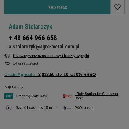
Kup teraz
Adam Stolarczyk
+ 48 664 966 658
a.stolarczyk@agro-metal.com.pl
Przewidywany czas dostawy i koszty wysyłki
14
dni na zwrot
Credit Agricole -
3,013.50 zł x 10 rat 0% RRSO
Kup na raty:
eRaty Santander Consumer
Credit Agricole Raty
Bank
Szybki Leasing w 15 minut
PKOLeasing